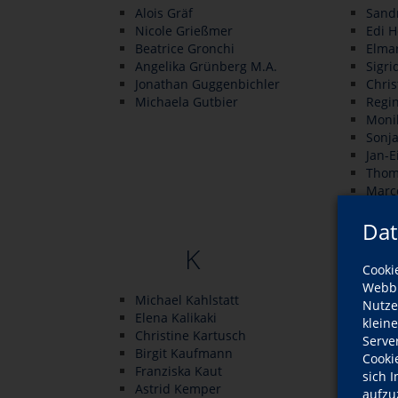
Alois Gräf
Sand
Nicole Grießmer
Edi 
Beatrice Gronchi
Elmar
Angelika Grünberg M.A.
Sigri
Jonathan Guggenbichler
Chris
Michaela Gutbier
Regi
Moni
Sonj
Jan-E
Thom
Marc
Dat
K
Cooki
Webbr
Michael Kahlstatt
Gabri
Nutze
Elena Kalikaki
Helm
klein
Christine Kartusch
Fran
Serve
Birgit Kaufmann
Sand
Cooki
Franziska Kaut
Norb
sich 
Astrid Kemper
Lilly
aufzu