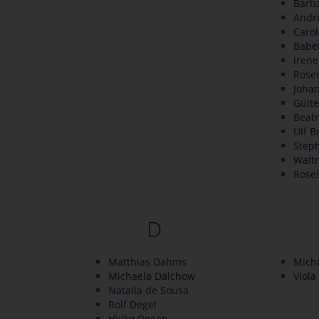
Barb
Andr
Caro
Babet
Iren
Rose
Johan
Gült
Beatr
Ulf 
Step
Walt
Rosel
D
Matthias Dahms
Micha
Michaela Dalchow
Viola
Natalia de Sousa
Rolf Degel
Heike Degen