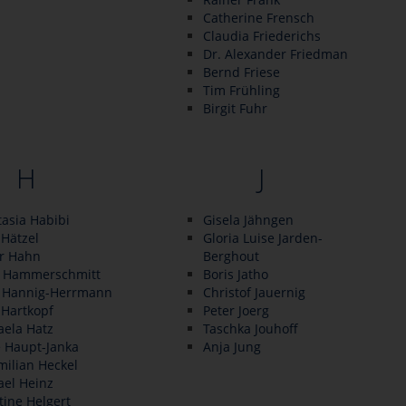
Catherine Frensch
Claudia Friederichs
Dr. Alexander Friedman
Bernd Friese
Tim Frühling
Birgit Fuhr
H
J
asia Habibi
Gisela Jähngen
Hätzel
Gloria Luise Jarden-
er Hahn
Berghout
 Hammerschmitt
Boris Jatho
 Hannig-Herrmann
Christof Jauernig
 Hartkopf
Peter Joerg
aela Hatz
Taschka Jouhoff
e Haupt-Janka
Anja Jung
ilian Heckel
ael Heinz
tine Helgert