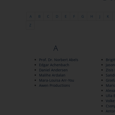
A
B
C
D
E
F
G
H
J
K
Z
A
Prof. Dr. Norbert Abels
Brigi
Edgar Achenbach
Jaso
Daniel Andersen
Zisis
Malihe Ardalan
Sand
Mara-Louisa Arr-You
Gisel
Awen Productions
Mario
Alex
Ulla 
Volke
Cson
Anton