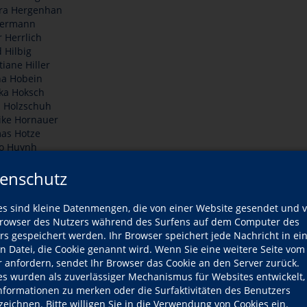
ra Hergenhan
Hermann
 Herrlich
d Hilbig
tiane Hiller
na Hobein
ka Hoksch
a Holzschuh
ike Hornauer
as Hotze
o Huynh
enschutz
L
M
es sind kleine Datenmengen, die von einer Website gesendet und 
owser des Nutzers während des Surfens auf dem Computer des
ela Lacayo
Lava Mahmoud
rs gespeichert werden. Ihr Browser speichert jede Nachricht in ei
ut Lange
Federico Marin-Vargas
en Datei, die Cookie genannt wird. Wenn Sie eine weitere Seite vom
k Lappe
Kerstin Matijašević
r anfordern, sendet Ihr Browser das Cookie an den Server zurück.
y Lehmann
Katharina Mauer
es wurden als zuverlässiger Mechanismus für Websites entwickelt
ert Lenhard
Ninette Mazelis
Informationen zu merken oder die Surfaktivitäten des Benutzers
 Lewtschenko
Baye Cheikh Mbaye
zeichnen. Bitte willigen Sie in die Verwendung von Cookies ein.