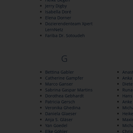
Jerry Digby
Isabella Doré
Elena Dorner
Dozierendenteam Xpert
LernNetz
Fariba Dr. Sotoudeh
G
Bettina Gabler
Anast
Catherine Gampfer
Anka 
Marco Ganser
Diet
Sabrina Gaspar Martins
Runa
Dorothea Gebhardt
Hans
Patricia Gersch
Anke
Veronika Ghedina
Mich
Daniela Glaeser
Heik
Anja S. Gläser
Maxim
Yan Goedel
Mich
Elke Göhler
Chris