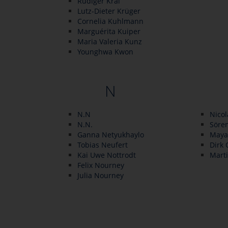
Rüdiger Kral
Lutz-Dieter Krüger
Cornelia Kuhlmann
Marguérita Kuiper
Maria Valeria Kunz
Younghwa Kwon
N
N.N
Nico
N.N.
Söre
Ganna Netyukhaylo
Maya
Tobias Neufert
Dirk 
Kai Uwe Nottrodt
Marti
Felix Nourney
Julia Nourney