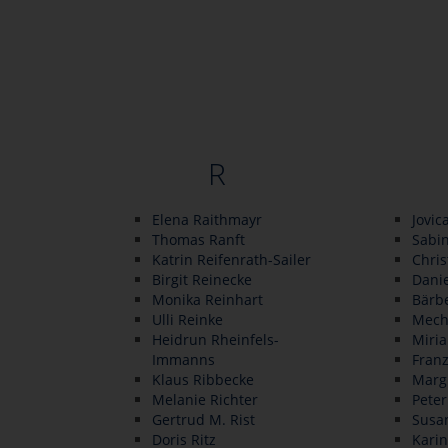
R
Elena Raithmayr
Jovic
Thomas Ranft
Sabin
Katrin Reifenrath-Sailer
Chris
Birgit Reinecke
Dani
Monika Reinhart
Bärb
Ulli Reinke
Mech
Heidrun Rheinfels-
Miri
Immanns
Franz
Klaus Ribbecke
Margi
Melanie Richter
Peter
Gertrud M. Rist
Susa
Doris Ritz
Karin