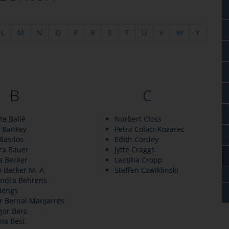
L
M
N
O
P
R
S
T
U
V
W
Y
B
C
tte Ballé
Norbert Closs
n Bankey
Petra Colaci-Kozarec
 Basdos
Edith Cordey
ra Bauer
Jytte Craggs
a Becker
Laetitia Cropp
 Becker M. A.
Steffen Czwiklinski
andra Behrens
Bengs
r Bernal Manjarrés
gor Berz
ia Best