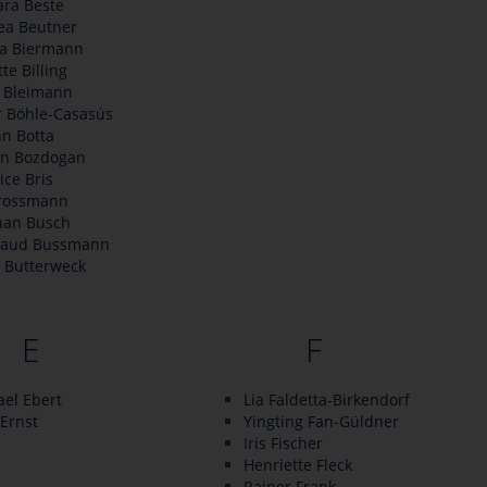
ara Beste
ea Beutner
la Biermann
te Billing
e Bleimann
r Böhle-Casasús
n Botta
en Bozdogan
ice Bris
Brossmann
han Busch
raud Bussmann
 Butterweck
E
F
el Ebert
Lia Faldetta-Birkendorf
 Ernst
Yingting Fan-Güldner
Iris Fischer
Henriette Fleck
Rainer Frank