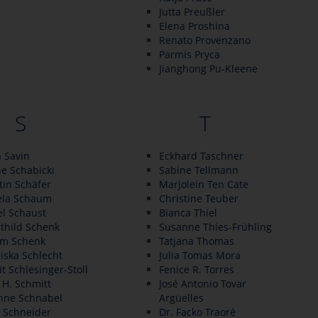
Jutta Preußler
Elena Proshina
Renato Provenzano
Parmis Pryca
Jianghong Pu-Kleene
S
T
a Savin
Eckhard Taschner
e Schabicki
Sabine Tellmann
tin Schäfer
Marjolein Ten Cate
ela Schaum
Christine Teuber
el Schaust
Bianca Thiel
thild Schenk
Susanne Thies-Frühling
am Schenk
Tatjana Thomas
iska Schlecht
Julia Tomas Mora
t Schlesinger-Stoll
Fenice R. Torres
 H. Schmitt
José Antonio Tovar
nne Schnabel
Argüelles
 Schneider
Dr. Facko Traoré