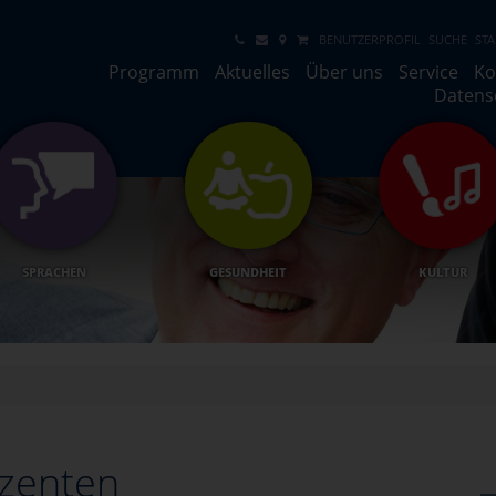
BENUTZERPROFIL
SUCHE
STA
Programm
Aktuelles
Über uns
Service
Ko
Datens
SPRACHEN
GESUNDHEIT
KULTUR
zenten