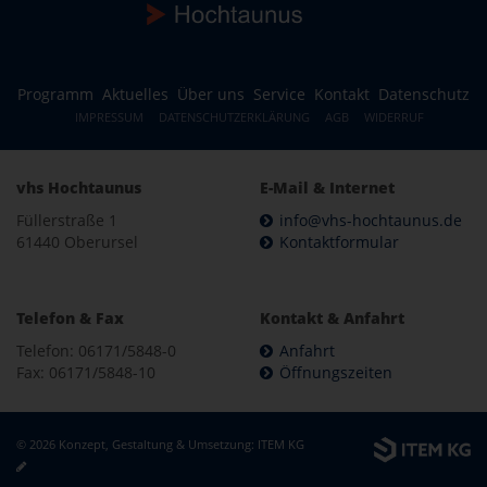
Programm
Aktuelles
Über uns
Service
Kontakt
Datenschutz
IMPRESSUM
DATENSCHUTZERKLÄRUNG
AGB
WIDERRUF
vhs Hochtaunus
E-Mail & Internet
Füllerstraße 1
info@vhs-hochtaunus.de
61440 Oberursel
Kontaktformular
Telefon & Fax
Kontakt & Anfahrt
Telefon: 06171/5848-0
Anfahrt
Fax: 06171/5848-10
Öffnungszeiten
© 2026 Konzept, Gestaltung & Umsetzung:
ITEM KG