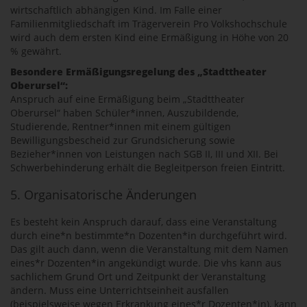
wirtschaftlich abhängigen Kind. Im Falle einer
Familienmitgliedschaft im Trägerverein Pro Volkshochschule
wird auch dem ersten Kind eine Ermäßigung in Höhe von 20
% gewährt.
Besondere Ermäßigungsregelung des „Stadttheater
Oberursel“:
Anspruch auf eine Ermäßigung beim „Stadttheater
Oberursel“ haben Schüler*innen, Auszubildende,
Studierende, Rentner*innen mit einem gültigen
Bewilligungsbescheid zur Grundsicherung sowie
Bezieher*innen von Leistungen nach SGB II, III und XII. Bei
Schwerbehinderung erhält die Begleitperson freien Eintritt.
5. Organisatorische Änderungen
Es besteht kein Anspruch darauf, dass eine Veranstaltung
durch eine*n bestimmte*n Dozenten*in durchgeführt wird.
Das gilt auch dann, wenn die Veranstaltung mit dem Namen
eines*r Dozenten*in angekündigt wurde. Die vhs kann aus
sachlichem Grund Ort und Zeitpunkt der Veranstaltung
ändern. Muss eine Unterrichtseinheit ausfallen
(beispielsweise wegen Erkrankung eines*r Dozenten*in), kann