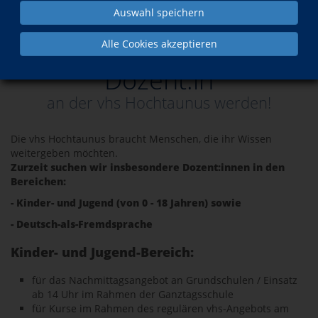
Auswahl speichern
Über uns
Bewerbung als vhs Dozent*in
Alle Cookies akzeptieren
Dozent:in
an der vhs Hochtaunus werden!
Die vhs Hochtaunus braucht Menschen, die ihr Wissen
weitergeben möchten.
Zurzeit suchen wir insbesondere Dozent:innen in den
Bereichen:
- Kinder- und Jugend (von 0 - 18 Jahren) sowie
- Deutsch-als-Fremdsprache
Kinder- und Jugend-Bereich:
für das Nachmittagsangebot an Grundschulen / Einsatz
ab 14 Uhr im Rahmen der Ganztagsschule
für Kurse im Rahmen des regulären vhs-Angebots am