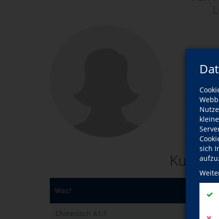
L
Dat
Cooki
Webbr
Nutze
klein
Serve
Cooki
sich 
Kurse d
aufzu
Weite
Was?
Chinesisch A1.1