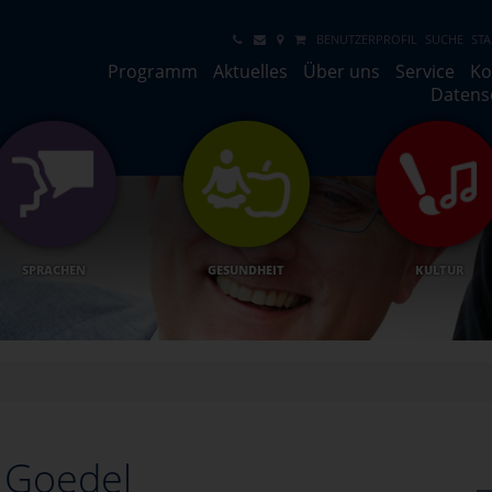
BENUTZERPROFIL
SUCHE
STA
Programm
Aktuelles
Über uns
Service
Ko
Datens
SPRACHEN
GESUNDHEIT
KULTUR
 Goedel