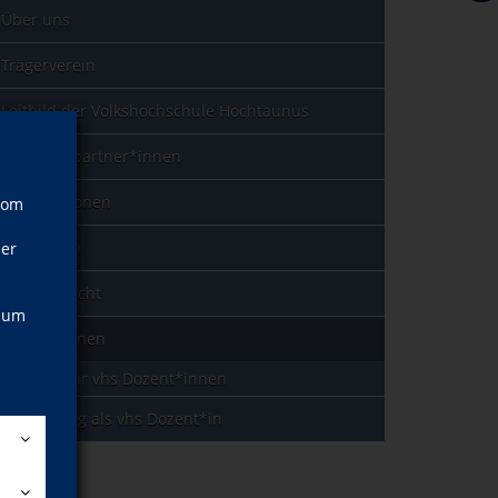
Über uns
Trägerverein
Leitbild der Volkshochschule Hochtaunus
Ansprechpartner*innen
Kooperationen
vom
Sponsoren
ner
Jahresbericht
, um
Dozent*innen
Portal für vhs Dozent*innen
Bewerbung als vhs Dozent*in