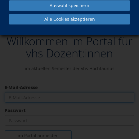
Auswahl speichern
Über uns
Dozent*innen
Portal für vhs Dozent*innen
Alle Cookies akzeptieren
Willkommen im Portal für
vhs Dozent:innen
im aktuellen Semester der vhs Hochtaunus
E-Mail-Adresse
Passwort
im Portal anmelden