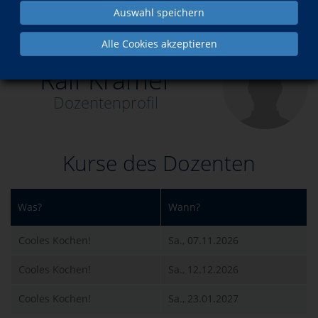
Auswahl speichern
Über uns
Dozent*innen
Ralf Krämer
Alle Cookies akzeptieren
Ralf Krämer
Dozentenprofil
Kurse des Dozenten
Was?
Wann?
Cooles Kochen!
Sa., 07.11.2026
Cooles Kochen!
Sa., 12.12.2026
Cooles Kochen!
Sa., 23.01.2027