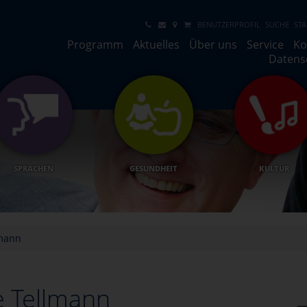
BENUTZERPROFIL
SUCHE
STA
Programm
Aktuelles
Über uns
Service
Ko
Datens
SPRACHEN
GESUNDHEIT
KULTUR
lmann
e Tellmann