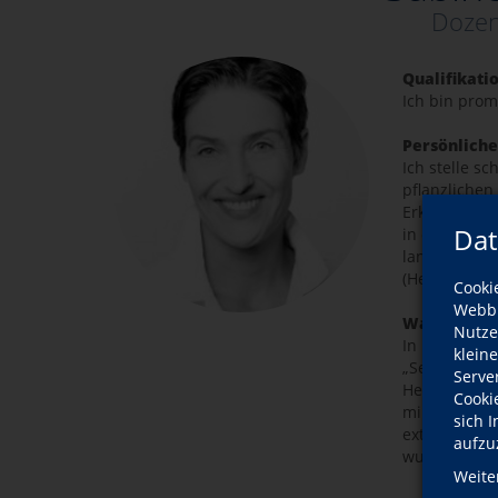
Dozen
Qualifikati
Ich bin pro
Persönliche
Ich stelle s
pflanzlichen
Erkenntnisse
Dat
in der Küche
langjährige
(Heil)-Pflan
Cooki
Webbr
Was ist mir
Nutze
In meinen S
klein
„Selbstgerüh
Serve
Heilpflanzen
Cooki
mir das Erle
sich 
extrahieren
aufzu
wunderbare 
Weite