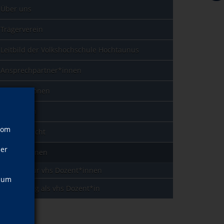
Über uns
Trägerverein
Leitbild der Volkshochschule Hochtaunus
Ansprechpartner*innen
Kooperationen
Sponsoren
vom
Jahresbericht
ner
Dozent*innen
Portal für vhs Dozent*innen
, um
Bewerbung als vhs Dozent*in