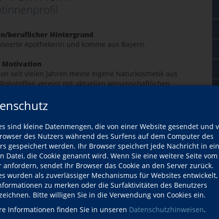
tinnenprofil
on/beruflicher Hintergrund
movierte Apothekerin und komme aus Bayern.
 Motivation
chon seit vielen Jahren meine eigene Naturkosmetik aus
 Rohstoffen vereint mit aktuellen wissenschaftlichen
n und modernen Herstellungsmethoden her, die sich leicht
enschutz
 zuhause anwenden lassen. Ich freue mich darauf, meine
 Erfahrung und meine fundierten Fachkenntnisse Rund um
zen; Extrakte und Naturkosmetik mit Ihnen zu teilen.
es sind kleine Datenmengen, die von einer Website gesendet und 
owser des Nutzers während des Surfens auf dem Computer des
 wichtig? Was möchte ich in meinen Kursen vermitteln?
rs gespeichert werden. Ihr Browser speichert jede Nachricht in ei
eminaren& Workshops möchte ich Ihre Begeisterung für das
en Datei, die Cookie genannt wird. Wenn Sie eine weitere Seite vom
rte“ wecken und mit Ihnen in die wunderbare Welt der
r anfordern, sendet Ihr Browser das Cookie an den Server zurück.
; Extrakte und Naturkosmetik eintauchen. Starten Sie mit
es wurden als zuverlässiger Mechanismus für Websites entwickelt
bnis Kräuter zu bestimmen, die Heil- und Wirkstoffe zu
Informationen zu merken oder die Surfaktivitäten des Benutzers
 und in verschiedenen Workshops zu verarbeiten und
zeichnen. Bitte willigen Sie in die Verwendung von Cookies ein.
Produkte herzustellen.
re Informationen finden Sie in unseren
Datenschutzhinweisen
.