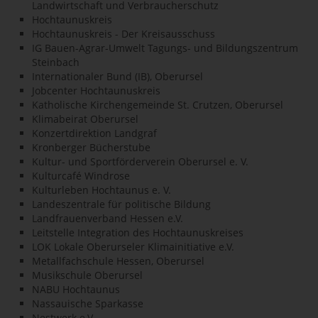
Landwirtschaft und Verbraucherschutz
Hochtaunuskreis
Hochtaunuskreis - Der Kreisausschuss
IG Bauen-Agrar-Umwelt Tagungs- und Bildungszentrum
Steinbach
Internationaler Bund (IB), Oberursel
Jobcenter Hochtaunuskreis
Katholische Kirchengemeinde St. Crutzen, Oberursel
Klimabeirat Oberursel
Konzertdirektion Landgraf
Kronberger Bücherstube
Kultur- und Sportförderverein Oberursel e. V.
Kulturcafé Windrose
Kulturleben Hochtaunus e. V.
Landeszentrale für politische Bildung
Landfrauenverband Hessen e.V.
Leitstelle Integration des Hochtaunuskreises
LOK Lokale Oberurseler Klimainitiative e.V.
Metallfachschule Hessen, Oberursel
Musikschule Oberursel
NABU Hochtaunus
Nassauische Sparkasse
Nestwerk e.V.