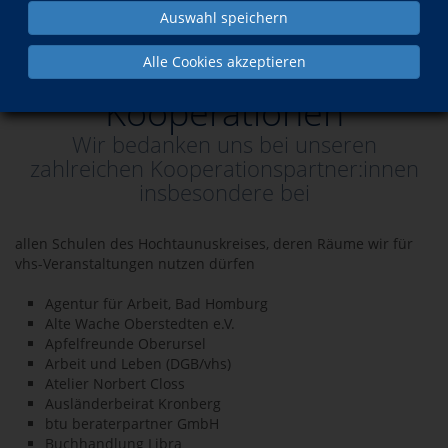
Auswahl speichern
Über uns
Kooperationen
Alle Cookies akzeptieren
Kooperationen
Wir bedanken uns bei unseren
zahlreichen Kooperationspartner:innen
insbesondere bei
allen Schulen des Hochtaunuskreises, deren Räume wir für
vhs-Veranstaltungen nutzen dürfen
Agentur für Arbeit, Bad Homburg
Alte Wache Oberstedten e.V.
Apfelfreunde Oberursel
Arbeit und Leben (DGB/vhs)
Atelier Norbert Closs
Ausländerbeirat Kronberg
btu beraterpartner GmbH
Buchhandlung Libra