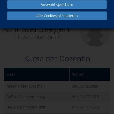
Auswahl speichern
Über uns
Dozent*innen
Christel Seegert
Alle Cookies akzeptieren
Christel Seegert
Dozentinnenprofil
Kurse der Dozentin
Was?
Wann?
Miteinander sprechen
Do., 05.02.2026
DaF A1.2 am Vormittag
Mo., 24.08.2026
DaF B1.1 am Vormittag
Mo., 24.08.2026