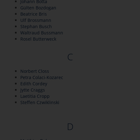
Johann Botta
Gülten Bozdogan
Beatrice Bris
Ulf Brossmann
Stephan Busch
Waltraud Bussmann
Rosel Butterweck
C
Norbert Closs
Petra Colaci-Kozarec
Edith Cordey
Jytte Craggs
Laetitia Cropp
Steffen Czwiklinski
D