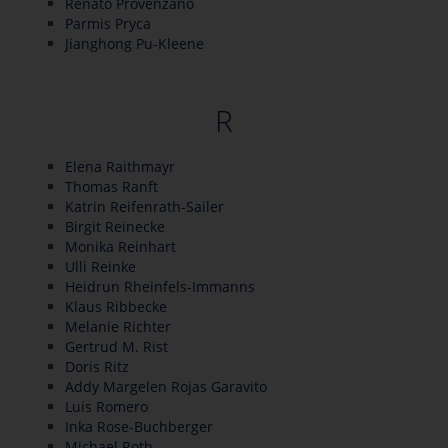
Renato Provenzano
Parmis Pryca
Jianghong Pu-Kleene
R
Elena Raithmayr
Thomas Ranft
Katrin Reifenrath-Sailer
Birgit Reinecke
Monika Reinhart
Ulli Reinke
Heidrun Rheinfels-Immanns
Klaus Ribbecke
Melanie Richter
Gertrud M. Rist
Doris Ritz
Addy Margelen Rojas Garavito
Luis Romero
Inka Rose-Buchberger
Michael Roth