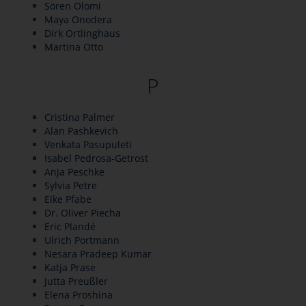
Sören Olomi
Maya Onodera
Dirk Ortlinghaus
Martina Otto
P
Cristina Palmer
Alan Pashkevich
Venkata Pasupuleti
Isabel Pedrosa-Getrost
Anja Peschke
Sylvia Petre
Elke Pfabe
Dr. Oliver Piecha
Eric Plandé
Ulrich Portmann
Nesara Pradeep Kumar
Katja Prase
Jutta Preußler
Elena Proshina