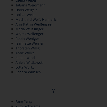
Olena Weber
Tatjana Weidmann
Doris Weigelt
Lothar Weise
Mechthild Weiß-Hennerici
Ann-Katrin Weißenseel
Maria Weissinger
Wojtek Wellenger
Robin Weniger
Jeannette Werner
Thorsten Willig
Anne Willke
Simon Wind
Anjela Wittkowski
Lotta Würtz
Sandra Wunsch
Y
Fang Yang
Yumi Yokoyama