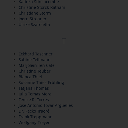
Katinka Stinchcombe
Christine Storck-Ratnam
Christiane Storm
Joern Strohner
Ulrike Szaroletta
T
Eckhard Taschner
Sabine Tellmann
Marjolein Ten Cate
Christine Teuber
Bianca Thiel
Susanne Thies-Frühling
Tatjana Thomas
Julia Tomas Mora
Fenice R. Torres
José Antonio Tovar Argüelles
Dr. Facko Traoré
Frank Treppmann
Wolfgang Treyer