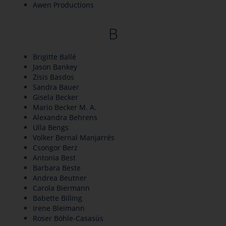
Awen Productions
B
Brigitte Ballé
Jason Bankey
Zisis Basdos
Sandra Bauer
Gisela Becker
Mario Becker M. A.
Alexandra Behrens
Ulla Bengs
Volker Bernal Manjarrés
Csongor Berz
Antonia Best
Barbara Beste
Andrea Beutner
Carola Biermann
Babette Billing
Irene Bleimann
Roser Böhle-Casasús