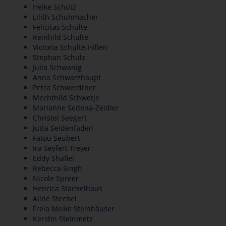
Heike Schütz
Lilith Schuhmacher
Felicitas Schulte
Reinhild Schulte
Victoria Schulte-Hillen
Stephan Schulz
Julia Schwanig
Anna Schwarzhaupt
Petra Schwerdtner
Mechthild Schwetje
Marianne Sedena-Zeidler
Christel Seegert
Jutta Seidenfaden
Fatou Seubert
Ira Seyfert-Treyer
Eddy Shafiei
Rebecca Singh
Nicole Spreer
Henrica Stachelhaus
Aline Stechel
Freia Meike Steinhäuser
Kerstin Steinmetz