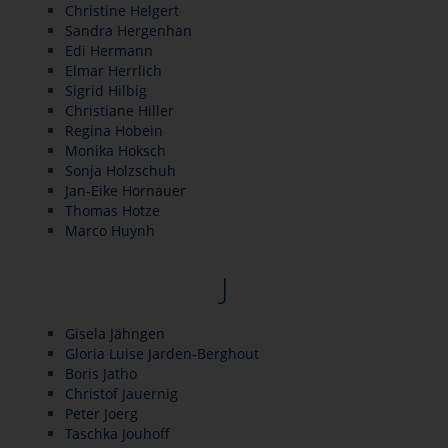
Christine Helgert
Sandra Hergenhan
Edi Hermann
Elmar Herrlich
Sigrid Hilbig
Christiane Hiller
Regina Hobein
Monika Hoksch
Sonja Holzschuh
Jan-Eike Hornauer
Thomas Hotze
Marco Huynh
J
Gisela Jähngen
Gloria Luise Jarden-Berghout
Boris Jatho
Christof Jauernig
Peter Joerg
Taschka Jouhoff