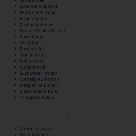
Sandra Klee
Susanne Klopstock
Petra Knoth-Repp
Jürgen Köhler
Michaela Köhler
Simone Köhler-Fischer
Karin König
Ute Kolbe
Barbara Korf
Gisela Korte
Ralf Krämer
Rüdiger Kral
Lutz-Dieter Krüger
Cornelia Kuhlmann
Marguérita Kuiper
Maria Valeria Kunz
Younghwa Kwon
L
Gabriela Lacayo
Helmut Lange