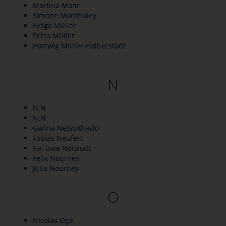
Martina Mohr
Simone Monthuley
Helga Müller
Petra Müller
Hartwig Müller-Halberstadt
N
N.N
N.N.
Ganna Netyukhaylo
Tobias Neufert
Kai Uwe Nottrodt
Felix Nourney
Julia Nourney
O
Nicolas Ogé