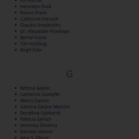
Iris Fischer
Henriette Fleck
Rainer Frank
Catherine Frensch
Claudia Friederichs
Dr. Alexander Friedman
Bernd Friese
Tim Frühling
Birgit Fuhr
G
Bettina Gabler
Catherine Gampfer
Marco Ganser
Sabrina Gaspar Martins
Dorothea Gebhardt
Patricia Gersch
Veronika Ghedina
Daniela Glaeser
Anja S. Gläser