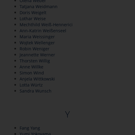
Olena Weber
Tatjana Weidmann
Doris Weigelt
Lothar Weise
Mechthild Weiß-Hennerici
Ann-Katrin Weißenseel
Maria Weissinger
Wojtek Wellenger
Robin Weniger
Jeannette Werner
Thorsten Willig
Anne Willke
Simon Wind
Anjela Wittkowski
Lotta Würtz
Sandra Wunsch
Y
Fang Yang
Yumi Yokoyama