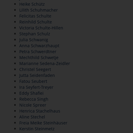
Heike Schütz
Lilith Schuhmacher
Felicitas Schulte
Reinhild Schulte
Victoria Schulte-Hillen
Stephan Schulz
Julia Schwanig
Anna Schwarzhaupt
Petra Schwerdtner
Mechthild Schwetje
Marianne Sedena-Zeidler
Christel Seegert
Jutta Seidenfaden
Fatou Seubert
Ira Seyfert-Treyer
Eddy Shafiei
Rebecca Singh
Nicole Spreer
Henrica Stachelhaus
Aline Stechel
Freia Meike Steinhäuser
Kerstin Steinmetz