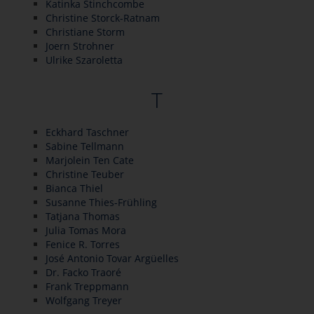
Katinka Stinchcombe
Christine Storck-Ratnam
Christiane Storm
Joern Strohner
Ulrike Szaroletta
T
Eckhard Taschner
Sabine Tellmann
Marjolein Ten Cate
Christine Teuber
Bianca Thiel
Susanne Thies-Frühling
Tatjana Thomas
Julia Tomas Mora
Fenice R. Torres
José Antonio Tovar Argüelles
Dr. Facko Traoré
Frank Treppmann
Wolfgang Treyer