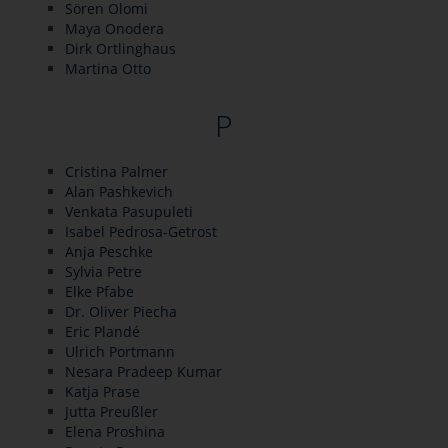
Sören Olomi
Maya Onodera
Dirk Ortlinghaus
Martina Otto
P
Cristina Palmer
Alan Pashkevich
Venkata Pasupuleti
Isabel Pedrosa-Getrost
Anja Peschke
Sylvia Petre
Elke Pfabe
Dr. Oliver Piecha
Eric Plandé
Ulrich Portmann
Nesara Pradeep Kumar
Katja Prase
Jutta Preußler
Elena Proshina