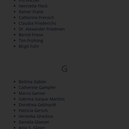
Iris Fischer
Henriette Fleck
Rainer Frank
Catherine Frensch
Claudia Friederichs
Dr. Alexander Friedman
Bernd Friese
Tim Frühling
Birgit Fuhr
G
Bettina Gabler
Catherine Gampfer
Marco Ganser
Sabrina Gaspar Martins
Dorothea Gebhardt
Patricia Gersch
Veronika Ghedina
Daniela Glaeser
Anja S. Gläser