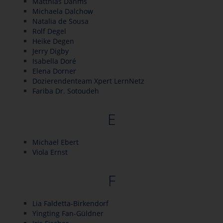
Matthias Dahms
Michaela Dalchow
Natalia de Sousa
Rolf Degel
Heike Degen
Jerry Digby
Isabella Doré
Elena Dorner
Dozierendenteam Xpert LernNetz
Fariba Dr. Sotoudeh
E
Michael Ebert
Viola Ernst
F
Lia Faldetta-Birkendorf
Yingting Fan-Güldner