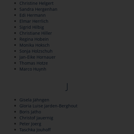
Christine Helgert
Sandra Hergenhan
Edi Hermann
Elmar Herrlich
Sigrid Hilbig
Christiane Hiller
Regina Hobein
Monika Hoksch
Sonja Holzschuh
Jan-Eike Hornauer
Thomas Hotze
Marco Huynh
J
Gisela Jähngen
Gloria Luise Jarden-Berghout
Boris Jatho
Christof Jauernig
Peter Joerg
Taschka Jouhoff