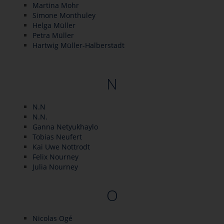
Martina Mohr
Simone Monthuley
Helga Müller
Petra Müller
Hartwig Müller-Halberstadt
N
N.N
N.N.
Ganna Netyukhaylo
Tobias Neufert
Kai Uwe Nottrodt
Felix Nourney
Julia Nourney
O
Nicolas Ogé