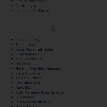
Renato Provenzano
Parmis Pryca
Jianghong Pu-Kleene
R
Elena Raithmayr
Thomas Ranft
Katrin Reifenrath-Sailer
Birgit Reinecke
Monika Reinhart
Ulli Reinke
Heidrun Rheinfels-Immanns
Klaus Ribbecke
Melanie Richter
Gertrud M. Rist
Doris Ritz
Addy Margelen Rojas Garavito
Luis Romero
Inka Rose-Buchberger
Michael Roth