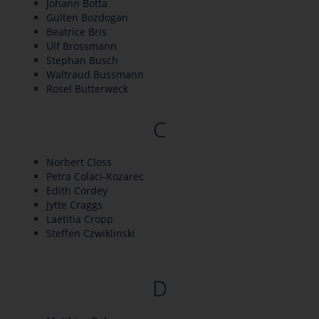
Johann Botta
Gülten Bozdogan
Beatrice Bris
Ulf Brossmann
Stephan Busch
Waltraud Bussmann
Rosel Butterweck
C
Norbert Closs
Petra Colaci-Kozarec
Edith Cordey
Jytte Craggs
Laetitia Cropp
Steffen Czwiklinski
D