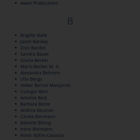
Awen Productions
B
Brigitte Ballé
Jason Bankey
Zisis Basdos
Sandra Bauer
Gisela Becker
Mario Becker M. A.
Alexandra Behrens
Ulla Bengs
Volker Bernal Manjarrés
Csongor Berz
Antonia Best
Barbara Beste
Andrea Beutner
Carola Biermann
Babette Billing
Irene Bleimann
Roser Böhle-Casasús