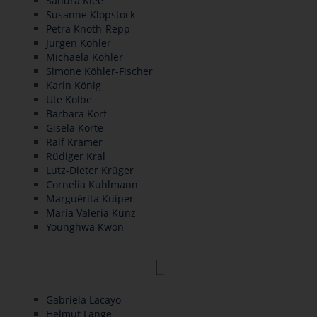
Sandra Klee
Susanne Klopstock
Petra Knoth-Repp
Jürgen Köhler
Michaela Köhler
Simone Köhler-Fischer
Karin König
Ute Kolbe
Barbara Korf
Gisela Korte
Ralf Krämer
Rüdiger Kral
Lutz-Dieter Krüger
Cornelia Kuhlmann
Marguérita Kuiper
Maria Valeria Kunz
Younghwa Kwon
L
Gabriela Lacayo
Helmut Lange