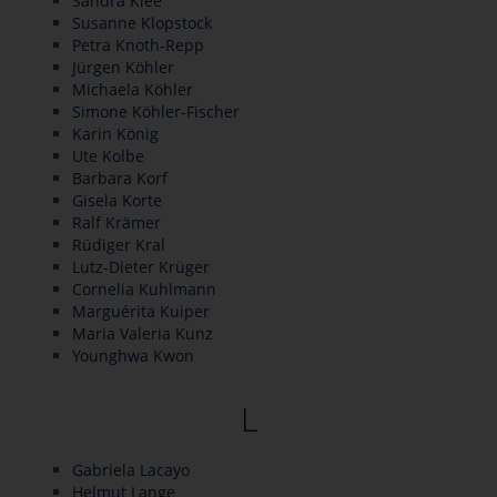
Sandra Klee
Susanne Klopstock
Petra Knoth-Repp
Jürgen Köhler
Michaela Köhler
Simone Köhler-Fischer
Karin König
Ute Kolbe
Barbara Korf
Gisela Korte
Ralf Krämer
Rüdiger Kral
Lutz-Dieter Krüger
Cornelia Kuhlmann
Marguérita Kuiper
Maria Valeria Kunz
Younghwa Kwon
L
Gabriela Lacayo
Helmut Lange