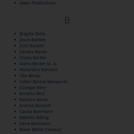
Awen Productions
B
Brigitte Ballé
Jason Bankey
Zisis Basdos
Sandra Bauer
Gisela Becker
Mario Becker M. A.
Alexandra Behrens
Ulla Bengs
Volker Bernal Manjarrés
Csongor Berz
Antonia Best
Barbara Beste
Andrea Beutner
Carola Biermann
Babette Billing
Irene Bleimann
Roser Böhle-Casasús