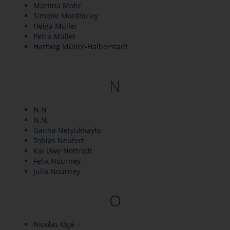
Martina Mohr
Simone Monthuley
Helga Müller
Petra Müller
Hartwig Müller-Halberstadt
N
N.N
N.N.
Ganna Netyukhaylo
Tobias Neufert
Kai Uwe Nottrodt
Felix Nourney
Julia Nourney
O
Nicolas Ogé