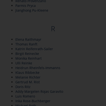
Renato Provenzano
Parmis Pryca
Jianghong Pu-Kleene
R
Elena Raithmayr
Thomas Ranft
Katrin Reifenrath-Sailer
Birgit Reinecke
Monika Reinhart
Ulli Reinke
Heidrun Rheinfels-Immanns
Klaus Ribbecke
Melanie Richter
Gertrud M. Rist
Doris Ritz
Addy Margelen Rojas Garavito
Luis Romero
Inka Rose-Buchberger
Michael Roth