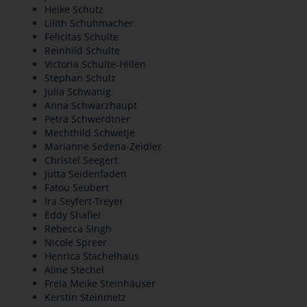
Heike Schütz
Lilith Schuhmacher
Felicitas Schulte
Reinhild Schulte
Victoria Schulte-Hillen
Stephan Schulz
Julia Schwanig
Anna Schwarzhaupt
Petra Schwerdtner
Mechthild Schwetje
Marianne Sedena-Zeidler
Christel Seegert
Jutta Seidenfaden
Fatou Seubert
Ira Seyfert-Treyer
Eddy Shafiei
Rebecca Singh
Nicole Spreer
Henrica Stachelhaus
Aline Stechel
Freia Meike Steinhäuser
Kerstin Steinmetz