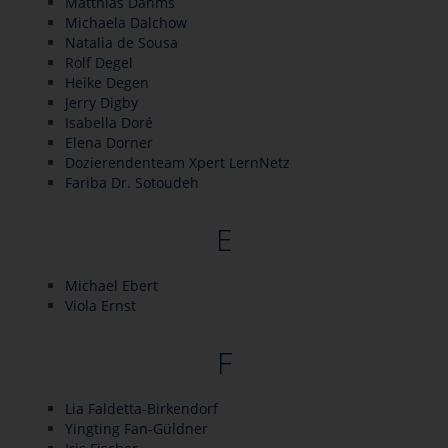
Matthias Dahms
Michaela Dalchow
Natalia de Sousa
Rolf Degel
Heike Degen
Jerry Digby
Isabella Doré
Elena Dorner
Dozierendenteam Xpert LernNetz
Fariba Dr. Sotoudeh
E
Michael Ebert
Viola Ernst
F
Lia Faldetta-Birkendorf
Yingting Fan-Güldner