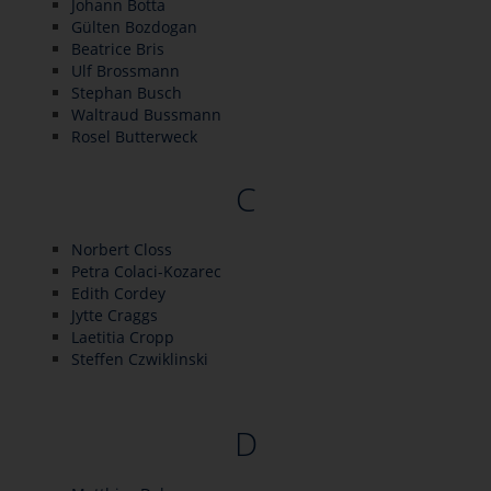
Johann Botta
Gülten Bozdogan
Beatrice Bris
Ulf Brossmann
Stephan Busch
Waltraud Bussmann
Rosel Butterweck
C
Norbert Closs
Petra Colaci-Kozarec
Edith Cordey
Jytte Craggs
Laetitia Cropp
Steffen Czwiklinski
D