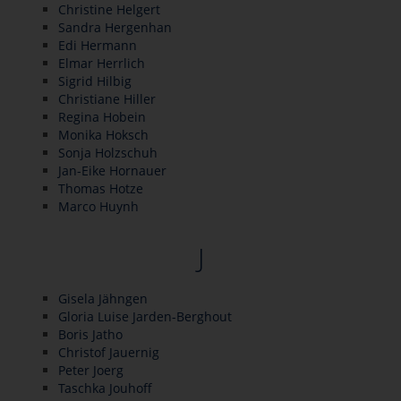
Christine Helgert
Sandra Hergenhan
Edi Hermann
Elmar Herrlich
Sigrid Hilbig
Christiane Hiller
Regina Hobein
Monika Hoksch
Sonja Holzschuh
Jan-Eike Hornauer
Thomas Hotze
Marco Huynh
J
Gisela Jähngen
Gloria Luise Jarden-Berghout
Boris Jatho
Christof Jauernig
Peter Joerg
Taschka Jouhoff