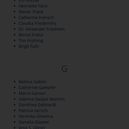
Iris Fischer
Henriette Fleck
Rainer Frank
Catherine Frensch
Claudia Friederichs
Dr. Alexander Friedman
Bernd Friese
Tim Frühling
Birgit Fuhr
G
Bettina Gabler
Catherine Gampfer
Marco Ganser
Sabrina Gaspar Martins
Dorothea Gebhardt
Patricia Gersch
Veronika Ghedina
Daniela Glaeser
Anja S. Gläser