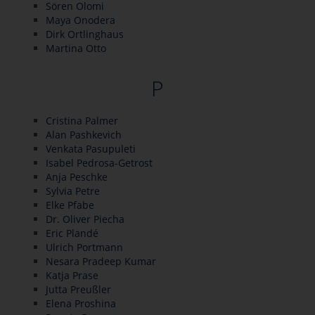
Sören Olomi
Maya Onodera
Dirk Ortlinghaus
Martina Otto
P
Cristina Palmer
Alan Pashkevich
Venkata Pasupuleti
Isabel Pedrosa-Getrost
Anja Peschke
Sylvia Petre
Elke Pfabe
Dr. Oliver Piecha
Eric Plandé
Ulrich Portmann
Nesara Pradeep Kumar
Katja Prase
Jutta Preußler
Elena Proshina