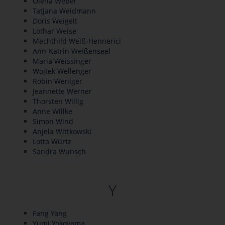
Olena Weber
Tatjana Weidmann
Doris Weigelt
Lothar Weise
Mechthild Weiß-Hennerici
Ann-Katrin Weißenseel
Maria Weissinger
Wojtek Wellenger
Robin Weniger
Jeannette Werner
Thorsten Willig
Anne Willke
Simon Wind
Anjela Wittkowski
Lotta Würtz
Sandra Wunsch
Y
Fang Yang
Yumi Yokoyama