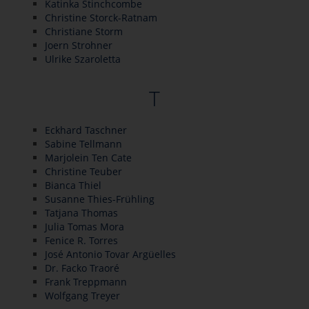
Katinka Stinchcombe
Christine Storck-Ratnam
Christiane Storm
Joern Strohner
Ulrike Szaroletta
T
Eckhard Taschner
Sabine Tellmann
Marjolein Ten Cate
Christine Teuber
Bianca Thiel
Susanne Thies-Frühling
Tatjana Thomas
Julia Tomas Mora
Fenice R. Torres
José Antonio Tovar Argüelles
Dr. Facko Traoré
Frank Treppmann
Wolfgang Treyer