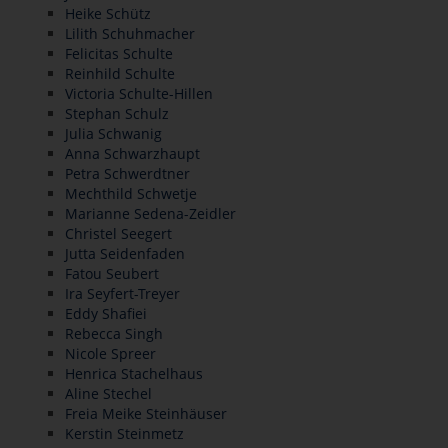
Heike Schütz
Lilith Schuhmacher
Felicitas Schulte
Reinhild Schulte
Victoria Schulte-Hillen
Stephan Schulz
Julia Schwanig
Anna Schwarzhaupt
Petra Schwerdtner
Mechthild Schwetje
Marianne Sedena-Zeidler
Christel Seegert
Jutta Seidenfaden
Fatou Seubert
Ira Seyfert-Treyer
Eddy Shafiei
Rebecca Singh
Nicole Spreer
Henrica Stachelhaus
Aline Stechel
Freia Meike Steinhäuser
Kerstin Steinmetz