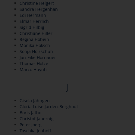
Christine Helgert
Sandra Hergenhan
Edi Hermann
Elmar Herrlich
Sigrid Hilbig
Christiane Hiller
Regina Hobein
Monika Hoksch
Sonja Holzschuh
Jan-Eike Hornauer
Thomas Hotze
Marco Huynh
J
Gisela Jähngen
Gloria Luise Jarden-Berghout
Boris Jatho
Christof Jauernig
Peter Joerg
Taschka Jouhoff