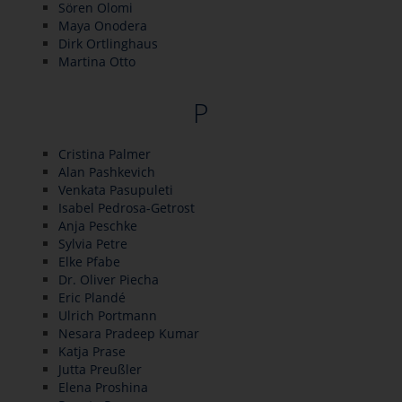
Sören Olomi
Maya Onodera
Dirk Ortlinghaus
Martina Otto
P
Cristina Palmer
Alan Pashkevich
Venkata Pasupuleti
Isabel Pedrosa-Getrost
Anja Peschke
Sylvia Petre
Elke Pfabe
Dr. Oliver Piecha
Eric Plandé
Ulrich Portmann
Nesara Pradeep Kumar
Katja Prase
Jutta Preußler
Elena Proshina