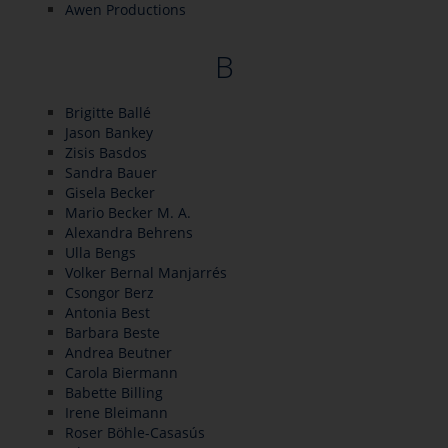
Awen Productions
B
Brigitte Ballé
Jason Bankey
Zisis Basdos
Sandra Bauer
Gisela Becker
Mario Becker M. A.
Alexandra Behrens
Ulla Bengs
Volker Bernal Manjarrés
Csongor Berz
Antonia Best
Barbara Beste
Andrea Beutner
Carola Biermann
Babette Billing
Irene Bleimann
Roser Böhle-Casasús