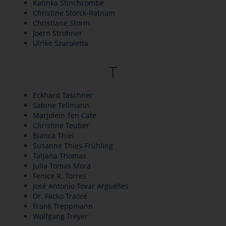
Katinka Stinchcombe
Christine Storck-Ratnam
Christiane Storm
Joern Strohner
Ulrike Szaroletta
T
Eckhard Taschner
Sabine Tellmann
Marjolein Ten Cate
Christine Teuber
Bianca Thiel
Susanne Thies-Frühling
Tatjana Thomas
Julia Tomas Mora
Fenice R. Torres
José Antonio Tovar Argüelles
Dr. Facko Traoré
Frank Treppmann
Wolfgang Treyer