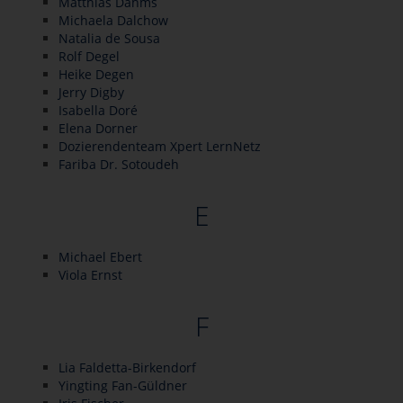
Matthias Dahms
Michaela Dalchow
Natalia de Sousa
Rolf Degel
Heike Degen
Jerry Digby
Isabella Doré
Elena Dorner
Dozierendenteam Xpert LernNetz
Fariba Dr. Sotoudeh
E
Michael Ebert
Viola Ernst
F
Lia Faldetta-Birkendorf
Yingting Fan-Güldner