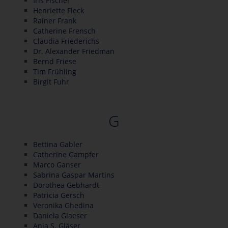
Iris Fischer
Henriette Fleck
Rainer Frank
Catherine Frensch
Claudia Friederichs
Dr. Alexander Friedman
Bernd Friese
Tim Frühling
Birgit Fuhr
G
Bettina Gabler
Catherine Gampfer
Marco Ganser
Sabrina Gaspar Martins
Dorothea Gebhardt
Patricia Gersch
Veronika Ghedina
Daniela Glaeser
Anja S. Gläser