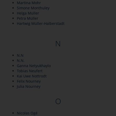
Martina Mohr
Simone Monthuley
Helga Müller
Petra Müller
Hartwig Müller-Halberstadt
N
N.N
N.N.
Ganna Netyukhaylo
Tobias Neufert
Kai Uwe Nottrodt
Felix Nourney
Julia Nourney
O
Nicolas Ogé