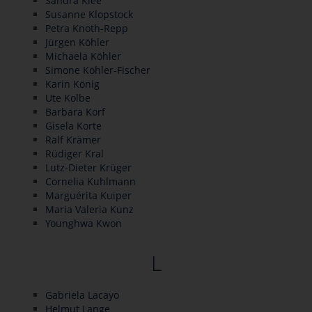
Sandra Klee
Susanne Klopstock
Petra Knoth-Repp
Jürgen Köhler
Michaela Köhler
Simone Köhler-Fischer
Karin König
Ute Kolbe
Barbara Korf
Gisela Korte
Ralf Krämer
Rüdiger Kral
Lutz-Dieter Krüger
Cornelia Kuhlmann
Marguérita Kuiper
Maria Valeria Kunz
Younghwa Kwon
L
Gabriela Lacayo
Helmut Lange