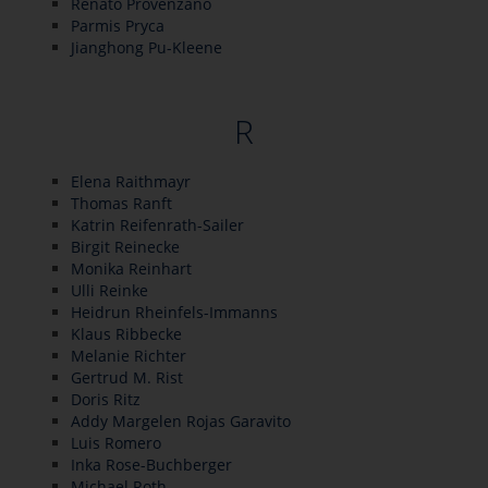
Renato Provenzano
Parmis Pryca
Jianghong Pu-Kleene
R
Elena Raithmayr
Thomas Ranft
Katrin Reifenrath-Sailer
Birgit Reinecke
Monika Reinhart
Ulli Reinke
Heidrun Rheinfels-Immanns
Klaus Ribbecke
Melanie Richter
Gertrud M. Rist
Doris Ritz
Addy Margelen Rojas Garavito
Luis Romero
Inka Rose-Buchberger
Michael Roth