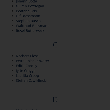
Johann Botta
Gülten Bozdogan
Beatrice Bris
Ulf Brossmann
Stephan Busch
Waltraud Bussmann
Rosel Butterweck
C
Norbert Closs
Petra Colaci-Kozarec
Edith Cordey
Jytte Craggs
Laetitia Cropp
Steffen Czwiklinski
D