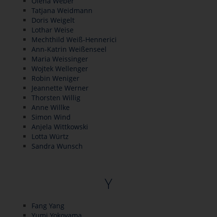
Olena Weber
Tatjana Weidmann
Doris Weigelt
Lothar Weise
Mechthild Weiß-Hennerici
Ann-Katrin Weißenseel
Maria Weissinger
Wojtek Wellenger
Robin Weniger
Jeannette Werner
Thorsten Willig
Anne Willke
Simon Wind
Anjela Wittkowski
Lotta Würtz
Sandra Wunsch
Y
Fang Yang
Yumi Yokoyama