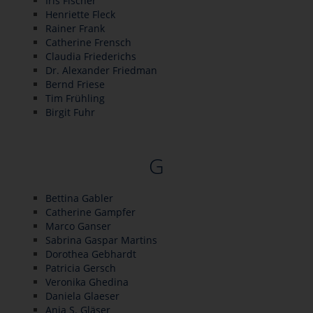
Iris Fischer
Henriette Fleck
Rainer Frank
Catherine Frensch
Claudia Friederichs
Dr. Alexander Friedman
Bernd Friese
Tim Frühling
Birgit Fuhr
G
Bettina Gabler
Catherine Gampfer
Marco Ganser
Sabrina Gaspar Martins
Dorothea Gebhardt
Patricia Gersch
Veronika Ghedina
Daniela Glaeser
Anja S. Gläser