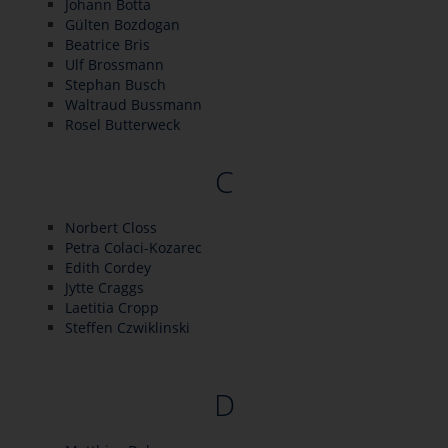
Johann Botta
Gülten Bozdogan
Beatrice Bris
Ulf Brossmann
Stephan Busch
Waltraud Bussmann
Rosel Butterweck
C
Norbert Closs
Petra Colaci-Kozarec
Edith Cordey
Jytte Craggs
Laetitia Cropp
Steffen Czwiklinski
D