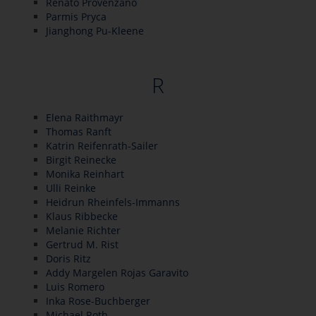
Renato Provenzano
Parmis Pryca
Jianghong Pu-Kleene
R
Elena Raithmayr
Thomas Ranft
Katrin Reifenrath-Sailer
Birgit Reinecke
Monika Reinhart
Ulli Reinke
Heidrun Rheinfels-Immanns
Klaus Ribbecke
Melanie Richter
Gertrud M. Rist
Doris Ritz
Addy Margelen Rojas Garavito
Luis Romero
Inka Rose-Buchberger
Michael Roth