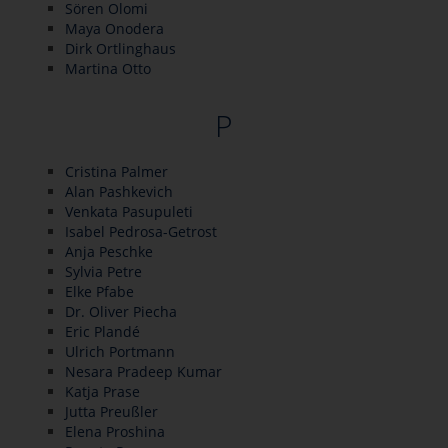
Sören Olomi
Maya Onodera
Dirk Ortlinghaus
Martina Otto
P
Cristina Palmer
Alan Pashkevich
Venkata Pasupuleti
Isabel Pedrosa-Getrost
Anja Peschke
Sylvia Petre
Elke Pfabe
Dr. Oliver Piecha
Eric Plandé
Ulrich Portmann
Nesara Pradeep Kumar
Katja Prase
Jutta Preußler
Elena Proshina