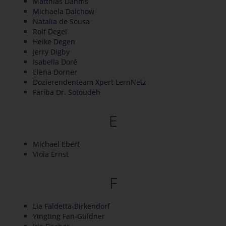
Matthias Dahms
Michaela Dalchow
Natalia de Sousa
Rolf Degel
Heike Degen
Jerry Digby
Isabella Doré
Elena Dorner
Dozierendenteam Xpert LernNetz
Fariba Dr. Sotoudeh
E
Michael Ebert
Viola Ernst
F
Lia Faldetta-Birkendorf
Yingting Fan-Güldner