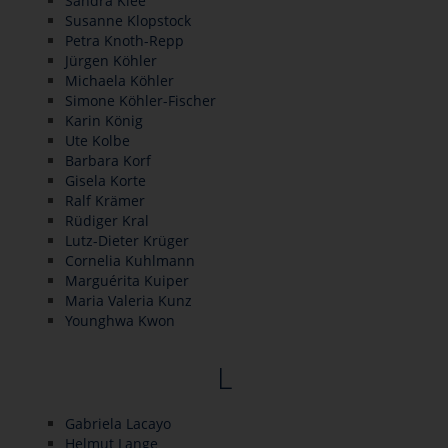
Sandra Klee
Susanne Klopstock
Petra Knoth-Repp
Jürgen Köhler
Michaela Köhler
Simone Köhler-Fischer
Karin König
Ute Kolbe
Barbara Korf
Gisela Korte
Ralf Krämer
Rüdiger Kral
Lutz-Dieter Krüger
Cornelia Kuhlmann
Marguérita Kuiper
Maria Valeria Kunz
Younghwa Kwon
L
Gabriela Lacayo
Helmut Lange