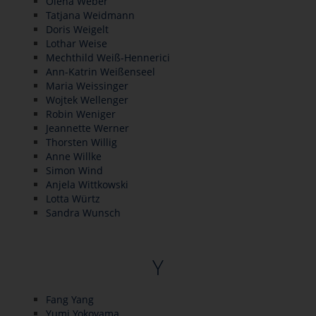
Olena Weber
Tatjana Weidmann
Doris Weigelt
Lothar Weise
Mechthild Weiß-Hennerici
Ann-Katrin Weißenseel
Maria Weissinger
Wojtek Wellenger
Robin Weniger
Jeannette Werner
Thorsten Willig
Anne Willke
Simon Wind
Anjela Wittkowski
Lotta Würtz
Sandra Wunsch
Y
Fang Yang
Yumi Yokoyama