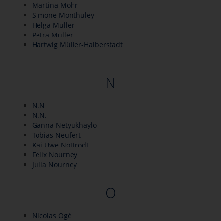
Martina Mohr
Simone Monthuley
Helga Müller
Petra Müller
Hartwig Müller-Halberstadt
N
N.N
N.N.
Ganna Netyukhaylo
Tobias Neufert
Kai Uwe Nottrodt
Felix Nourney
Julia Nourney
O
Nicolas Ogé