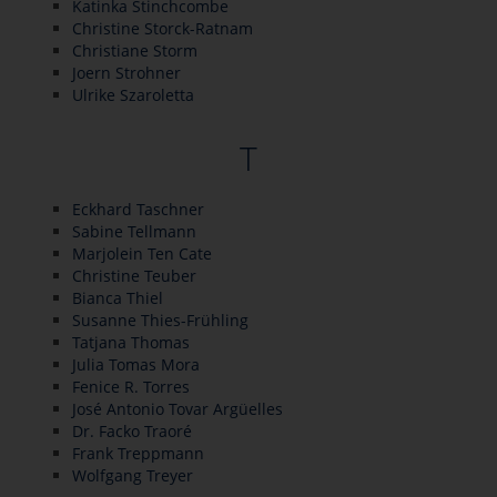
Katinka Stinchcombe
Christine Storck-Ratnam
Christiane Storm
Joern Strohner
Ulrike Szaroletta
T
Eckhard Taschner
Sabine Tellmann
Marjolein Ten Cate
Christine Teuber
Bianca Thiel
Susanne Thies-Frühling
Tatjana Thomas
Julia Tomas Mora
Fenice R. Torres
José Antonio Tovar Argüelles
Dr. Facko Traoré
Frank Treppmann
Wolfgang Treyer