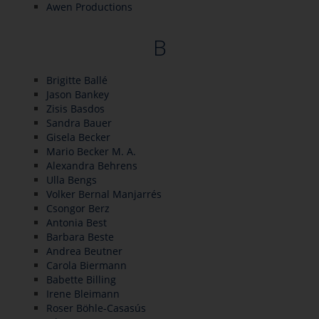
Awen Productions
B
Brigitte Ballé
Jason Bankey
Zisis Basdos
Sandra Bauer
Gisela Becker
Mario Becker M. A.
Alexandra Behrens
Ulla Bengs
Volker Bernal Manjarrés
Csongor Berz
Antonia Best
Barbara Beste
Andrea Beutner
Carola Biermann
Babette Billing
Irene Bleimann
Roser Böhle-Casasús