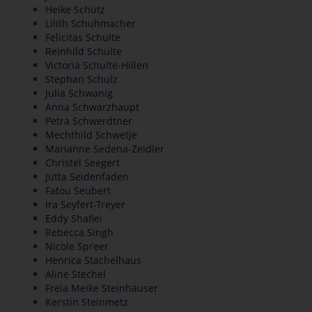
Heike Schütz
Lilith Schuhmacher
Felicitas Schulte
Reinhild Schulte
Victoria Schulte-Hillen
Stephan Schulz
Julia Schwanig
Anna Schwarzhaupt
Petra Schwerdtner
Mechthild Schwetje
Marianne Sedena-Zeidler
Christel Seegert
Jutta Seidenfaden
Fatou Seubert
Ira Seyfert-Treyer
Eddy Shafiei
Rebecca Singh
Nicole Spreer
Henrica Stachelhaus
Aline Stechel
Freia Meike Steinhäuser
Kerstin Steinmetz