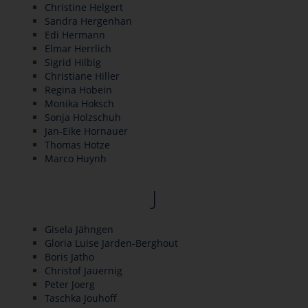
Christine Helgert
Sandra Hergenhan
Edi Hermann
Elmar Herrlich
Sigrid Hilbig
Christiane Hiller
Regina Hobein
Monika Hoksch
Sonja Holzschuh
Jan-Eike Hornauer
Thomas Hotze
Marco Huynh
J
Gisela Jähngen
Gloria Luise Jarden-Berghout
Boris Jatho
Christof Jauernig
Peter Joerg
Taschka Jouhoff