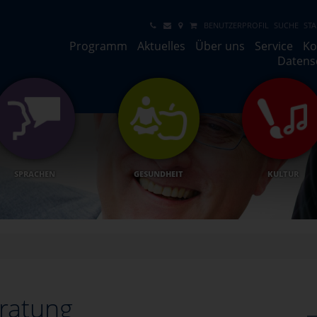
BENUTZERPROFIL
SUCHE
STA
Programm
Aktuelles
Über uns
Service
Ko
Datens
SPRACHEN
GESUNDHEIT
KULTUR
ratung