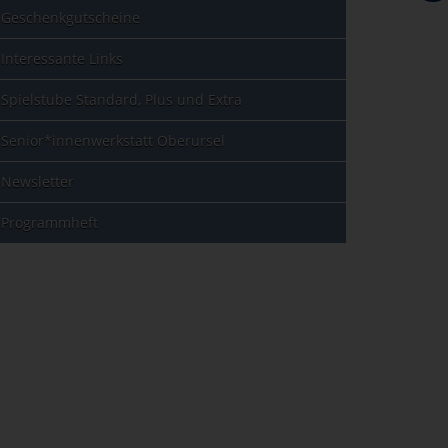
Geschenkgutscheine
Interessante Links
Spielstube Standard, Plus und Extra
Senior*innenwerkstatt Oberursel
Newsletter
Programmheft