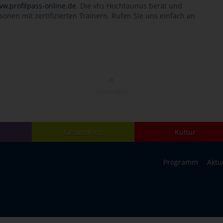
w.profilpass-online.de
. Die vhs Hochtaunus berät und
onen mit zertifizierten Trainern. Rufen Sie uns einfach an
NACH OBEN
Gesundheit
Kultur
Programm
Aktu