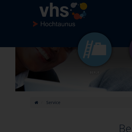
BERUF
Service
Be