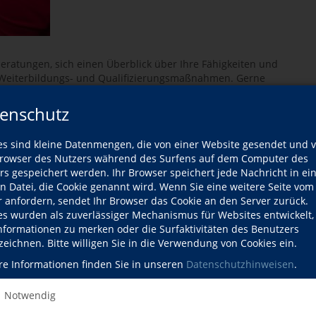
eratungen, sich einen Überblick über Ihre Fähigkeiten und
 Weiterbildungs- und Qualifizierungsmaßnahmen. Gerne
ermittel beantragen können.
enschutz
lle sowie Weiterbildungsanbieter für die Fördermaßnahme
Werdeganges oder als Unterstützung bei Bewerbungen
filPASS an.
es sind kleine Datenmengen, die von einer Website gesendet und 
owser des Nutzers während des Surfens auf dem Computer des
rs gespeichert werden. Ihr Browser speichert jede Nachricht in ei
ungsprämie
en Datei, die Cookie genannt wird. Wenn Sie eine weitere Seite vom
r anfordern, sendet Ihr Browser das Cookie an den Server zurück.
es wurden als zuverlässiger Mechanismus für Websites entwickelt
Informationen zu merken oder die Surfaktivitäten des Benutzers
zeichnen. Bitte willigen Sie in die Verwendung von Cookies ein.
re Informationen finden Sie in unseren
Datenschutzhinweisen
.
it dem 1.1.2009 in ausgewählten Beratungsstellen, so auch
Notwendig
Die Bildungsprämie wird aus Mitteln des