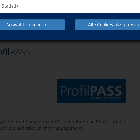
d aus dem Europäischen Sozialfonds der Europäischen
Statistik
e eingeführt, damit mehr Menschen durch Weiterbildung
em diejenigen, die aufgrund ihres Einkommens bislang die
agen konnten. Nähere Informationen erhalten Sie in unserer
Auswahl speichern
Alle Cookies akzeptieren
-Martins unter 06171/58480 oder
info@vhs-hochtaunus.de
und
bildungsprämie@bmbf.buergerservice-bund.de
.
ofilPASS
igkeiten und Kompetenzen! Das hilft Ihnen im Beruf und bei
 und bei außerberuflichem Engagement.