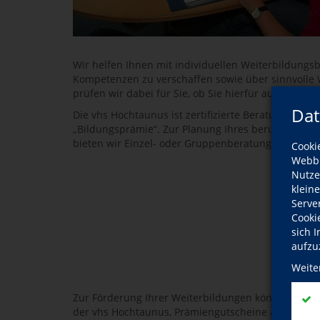
Wir helfen Ihnen mit individuellen Weiterbildungsb
Kompetenzen zu verschaffen sowie über sinnvolle
prüfen wir dabei für Sie, ob Sie hierfür auch Förd
Dat
Die vhs Hochtaunus ist zertifizierte Beratungsste
„Bildungsprämie“. Zur Planung Ihres beruflichen 
bieten wir Einzel- oder Gruppenberatungen zum Pro
Cooki
Webbr
Nutze
Bild
klein
Serve
Cooki
sich 
aufzu
Weite
Zur Förderung Ihrer Weiterbildungen können Sie se
der vhs Hochtaunus, Prämiengutscheine anfragen. 