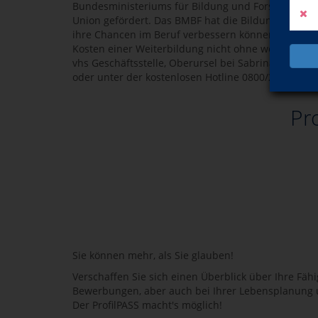
Bundesministeriums für Bildung und Forschung un
Union gefördert. Das BMBF hat die Bildungsprämi
ihre Chancen im Beruf verbessern können – vor all
Kosten einer Weiterbildung nicht ohne weiteres tr
vhs Geschäftsstelle, Oberursel bei Sabrina Gaspar
oder unter der kostenlosen Hotline 0800/2623000 
Pr
Sie können mehr, als Sie glauben!
Verschaffen Sie sich einen Überblick über Ihre Fäh
Bewerbungen, aber auch bei Ihrer Lebensplanung
Der ProfilPASS macht's möglich!