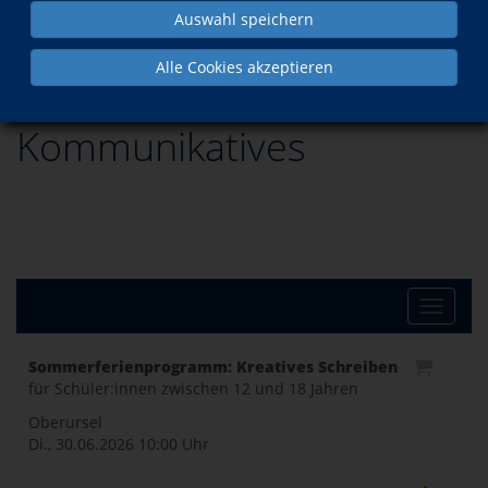
Auswahl speichern
Programm
Kommunikatives
Alle Cookies akzeptieren
Kommunikatives
Toggle
Sommerferienprogramm: Kreatives Schreiben
für Schüler:innen zwischen 12 und 18 Jahren
naviga
Oberursel
Di., 30.06.2026
10:00 Uhr