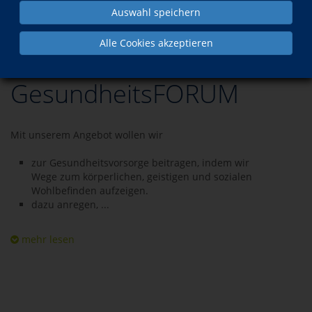
Auswahl speichern
Programm
Gesundheit
Alle Cookies akzeptieren
GesundheitsFORUM
Mit unserem Angebot wollen wir
zur Gesundheitsvorsorge beitragen, indem wir
Wege zum körperlichen, geistigen und sozialen
Wohlbefinden aufzeigen.
dazu anregen, ...
mehr lesen