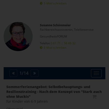
E-Mail schreiben
Susanne Schönmeier
Fachbereichsassistentin, Telefonservice
GesundheitsFORUM
Telefon
0 61 71 | 58 48-32
E-Mail schreiben
1
/
14
Toggle
Sommerferienangebot: Selbstbehauptungs- und
Resilienztraining - Nach dem Konzept von "Stark auch
naviga
ohne Muckis"
für Kinder von 6-9 Jahren
Oberursel