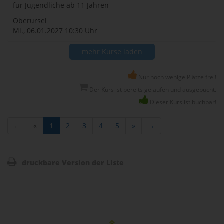
für Jugendliche ab 11 Jahren
Oberursel
Mi., 06.01.2027
10:30 Uhr
mehr Kurse laden
Nur noch wenige Plätze frei!
Der Kurs ist bereits gelaufen und ausgebucht.
Dieser Kurs ist buchbar!
←
«
1
2
3
4
5
»
→
druckbare Version der Liste