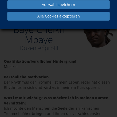
Auswahl speichern
Über uns
Dozent*innen
Baye Cheikh Mbaye
Alle Cookies akzeptieren
Baye Cheikh
Mbaye
Dozentenprofil
Qualifikation/beruflicher Hintergrund
Musiker
Persönliche Motivation
Der Rhythmus der Trommel ist mein Leben, jeder hat diesen
Rhythmus in sich und wird es in meinem Kurs spüren.
Was ist mir wichtig? Was möchte ich in meinen Kursen
vermitteln?
Ich möchte den Menschen die Seele der afrikanischen
Trommel näher bringen und ihnen die verschiedensten