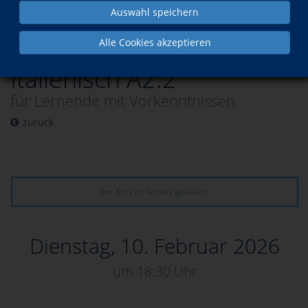
Auswahl speichern
Programm
Sprachen
Italienisch
Alle Cookies akzeptieren
Italienisch A2.2
für Lernende mit Vorkenntnissen
zurück
Der Kurs ist bereits gelaufen.
Dienstag, 10. Februar 2026
um 18:30 Uhr