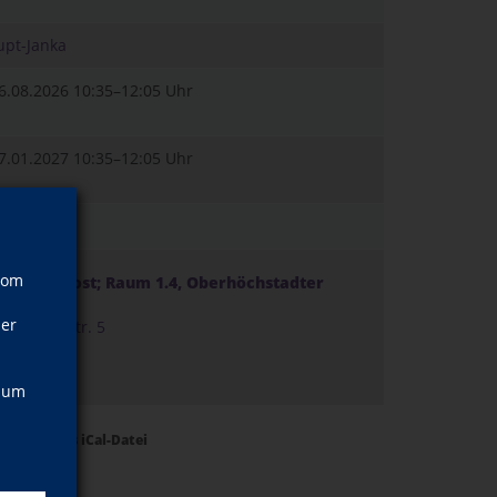
upt-Janka
26.08.2026
10:35–12:05 Uhr
27.01.2027
10:35–12:05 Uhr
vom
el; Alte Post; Raum 1.4, Oberhöchstadter
5
ner
stadter Str. 5
berursel
4
, um
Termine als iCal-Datei