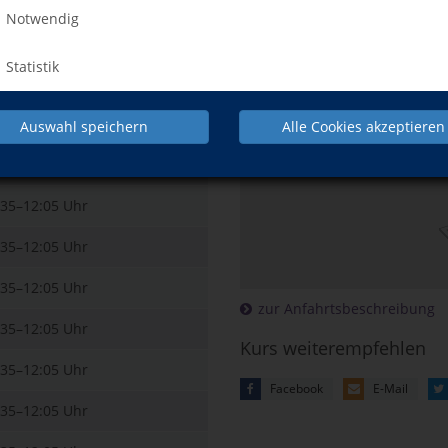
:35–12:05 Uhr
Kursort
Notwendig
:35–12:05 Uhr
Hier klicken, 
Statistik
:35–12:05 Uhr
:35–12:05 Uhr
Mehr Informatio
Auswahl speichern
Alle Cookies akzeptieren
können Sie unsere
:35–12:05 Uhr
:35–12:05 Uhr
:35–12:05 Uhr
:35–12:05 Uhr
zur Anfahrtsbeschreibung
:35–12:05 Uhr
Kurs weiterempfehlen
:35–12:05 Uhr
Facebook
E-Mail
:35–12:05 Uhr