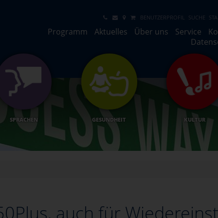
BENUTZERPROFIL
SUCHE
STA
Programm
Aktuelles
Über uns
Service
Ko
Datens
SPRACHEN
GESUNDHEIT
KULTUR
50Plus, auch für Wiedereins