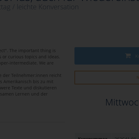
tag / leichte Konversation
ect". The important thing is
K
s or curious topics and ideas.
upper-intermediate. We are
e der Teilnehmer:innen reicht
N
s Amerikanisch bis zu mit
hwere Texte und diskutieren
nsamen Lernen und der
Mittwoc
Kursnummer
262C41-01