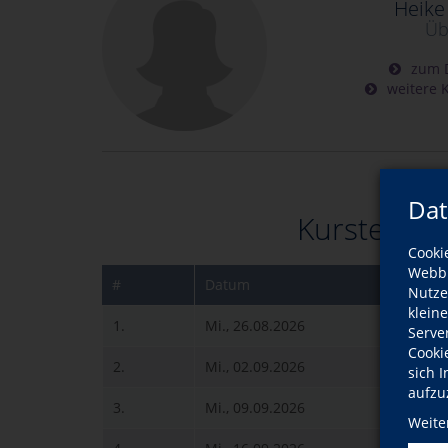
Heike
Üb
zum D
weitere K
Dat
Kurstermin
Cooki
Webbr
#
Datum
Uh
Nutze
klein
1.
Mi., 26.08.2026
10
Serve
Cooki
2.
Mi., 02.09.2026
10
sich 
aufzu
3.
Mi., 09.09.2026
10
Weite