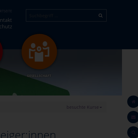
RTSEITE
ntakt
chutz
GESELLSCHAFT
besuchte Kurse
teiger:innen