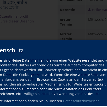
 Haupt-Janka
ersetzerin
Dozentin
Heike Ha
ozentinnenprofil
erster
Mittwoch, 
urse dieser Dozentin
Termin
letzter
Mittwoch, 
Termin
enschutz
Gebühr
139,00 EUR
e
Ort
es sind kleine Datenmengen, die von einer Website gesendet und 
Oberurs
owser des Nutzers während des Surfens auf dem Computer des
Straße 
rzeit
rs gespeichert werden. Ihr Browser speichert jede Nachricht in ei
Oberhöch
en Datei, die Cookie genannt wird. Wenn Sie eine weitere Seite vom
61440 O
:35–12:05 Uhr
r anfordern, sendet Ihr Browser das Cookie an den Server zurück.
Raum 1.
es wurden als zuverlässiger Mechanismus für Websites entwickelt
:35–12:05 Uhr
Informationen zu merken oder die Surfaktivitäten des Benutzers
zeichnen. Bitte willigen Sie in die Verwendung von Cookies ein.
Kursdetails drucken
:35–12:05 Uhr
re Informationen finden Sie in unseren
Datenschutzhinweisen
.