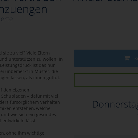
einzuengen
ierte
sie zu viel? Viele Eltern
K
und unterstützen zu wollen. In
Leistungsdruck ist das nur
ei unbemerkt in Muster, die
en lassen, als ihnen guttut.
auf den eigenen
Schubladen – dafür mit viel
Donnersta
ders fürsorglichem Verhalten
miken entstehen, welche
 und wie sich ein gesundes
 entwickeln lässt.
nen, ohne ihm wichtige