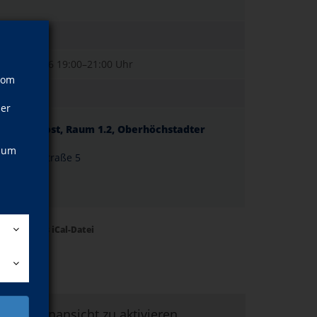
ichter
 03.12.2026
19:00–21:00 Uhr
vom
ner
l; Alte Post, Raum 1.2, Oberhöchstadter
5
, um
stadter Straße 5
erursel
2
Termine als iCal-Datei
um Kartenansicht zu aktivieren.