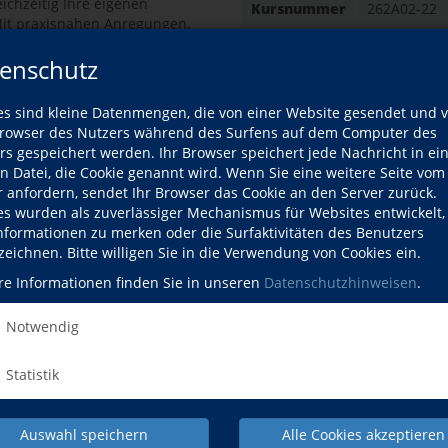
ichzeitig Ihre eigenen
Kursnummer
262A02-22
Mit praxisnahen Anregungen,
ichtigkeit entsteht Raum für
Dozentin
Melanie R
enschutz
Datum
Donnerstag,
leiten und ihm zugleich zutrauen
es sind kleine Datenmengen, die von einer Website gesendet und 
Gebühr
12,00 EUR
owser des Nutzers während des Surfens auf dem Computer des
rs gespeichert werden. Ihr Browser speichert jede Nachricht in ei
en Datei, die Cookie genannt wird. Wenn Sie eine weitere Seite vom
Ort
Oberurse
r anfordern, sendet Ihr Browser das Cookie an den Server zurück.
Straße 
es wurden als zuverlässiger Mechanismus für Websites entwickelt
Oberhöch
Informationen zu merken oder die Surfaktivitäten des Benutzers
61440 Ob
zeichnen. Bitte willigen Sie in die Verwendung von Cookies ein.
nie Richter
Raum 1.
Dozentin
re Informationen finden Sie in unseren
Datenschutzhinweisen
.
ozentinnenprofil
Kursdetails drucken
Notwendig
urse dieser Dozentin
Statistik
Kursort
Auswahl speichern
Alle Cookies akzeptieren
Hier klicken, 