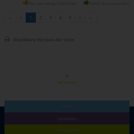
Nur noch wenige Plätze frei!
Dieser Kurs ist buchbar!
←
«
1
2
3
4
5
»
→
druckbare Version der Liste
NACH OBEN
Beruf
Sprachen
Gesundheit