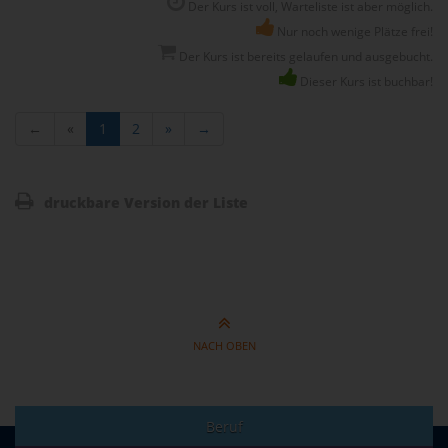
Der Kurs ist voll, Warteliste ist aber möglich.
Nur noch wenige Plätze frei!
Der Kurs ist bereits gelaufen und ausgebucht.
Dieser Kurs ist buchbar!
←
«
1
2
»
→
druckbare Version der Liste
NACH OBEN
Beruf