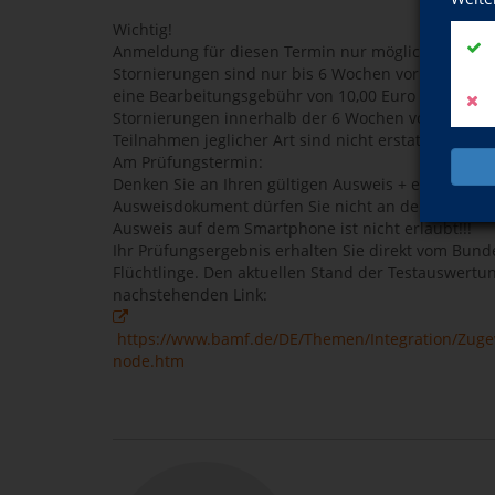
Wichtig!
Anmeldung für diesen Termin nur möglich, solange P
Stornierungen sind nur bis 6 Wochen vor dem Test-
eine Bearbeitungsgebühr von 10,00 Euro berechnet
Stornierungen innerhalb der 6 Wochen vor dem Tes
Teilnahmen jeglicher Art sind nicht erstattungsfähi
Am Prüfungstermin:
Denken Sie an Ihren gültigen Ausweis + einen Kuge
Ausweisdokument dürfen Sie nicht an dem Test teil
Ausweis auf dem Smartphone ist nicht erlaubt!!!
Ihr Prüfungsergebnis erhalten Sie direkt vom Bund
Flüchtlinge. Den aktuellen Stand der Testauswertu
nachstehenden Link:
https://www.bamf.de/DE/Themen/Integration/Zuge
node.htm