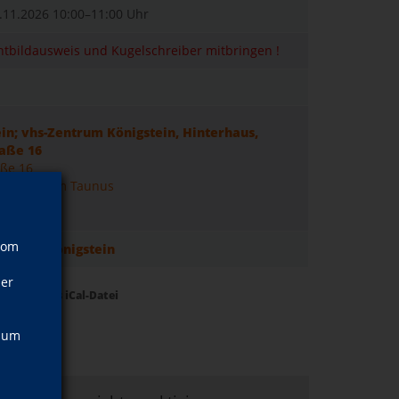
7.11.2026
10:00–11:00 Uhr
chtbildausweis und Kugelschreiber mitbringen !
in; vhs-Zentrum Königstein, Hinterhaus,
raße 16
aße 16
nigstein im Taunus
vom
bogen Königstein
ner
Termine als iCal-Datei
, um