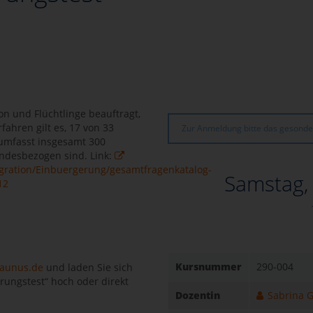
n und Flüchtlinge beauftragt,
ahren gilt es, 17 von 33
Zur Anmeldung bitte das gesonde
 umfasst insgesamt 300
andesbezogen sind. Link:
gration/Einbuergerung/gesamtfragenkatalog-
Samstag,
12
Kursnummer
290-004
aunus.de
und laden Sie sich
rungstest“ hoch oder direkt
Dozentin
Sabrina 