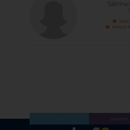
Sabrina 
zum D
weitere K
Beruf
Sprachen