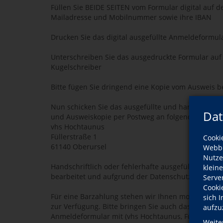
Füllen Sie BEIDE SEITEN vom Formular digital auf 
Mailadresse und Mobilnummer sowie ihre IBAN
Drucken Sie das digital ausgefüllte Anmeldeformul
Unterschreiben Sie das ausgedruckte Formular auf
Kugelschreiber
Bitte fügen Sie dringend eine Kopie vom Ausweis be
Nun schicken Sie das ausgefüllte und handschriftl
Dat
und Ausweiskopie per Postweg an folgende Adress
vhs Hochtaunus
Füllerstraße 1
Cooki
61140 Oberursel
Webbr
Nutze
Handschriftlich oder fehlerhafte ausgefüllte Formu
klein
bearbeitet und aufgrund der Datenschutzverordnun
Serve
Cooki
Für eine Barzahlung stehen wir Ihnen montags und
sich 
zur Verfügung. Bitte bringen Sie auch das vollständ
aufzu
Anmeldeformular mit (vhs Hochtaunus, Füllerstraße
Weite