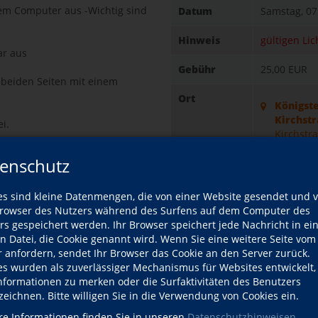
dem Computer aus -Wichtig sind
Datum
Samstag, 0
Hinweis
gültigen Li
ar aus
Gebühr
25,00 EUR
 beiden Seiten mit einem
Ort
Königste
Kirchst
i.
Kirchstr
61462 Kö
ich unterschriebene Formular
enschutz
Raum 2
e:
es sind kleine Datenmengen, die von einer Website gesendet und 
Downloads
Anmelde
owser des Nutzers während des Surfens auf dem Computer des
rs gespeichert werden. Ihr Browser speichert jede Nachricht in ei
Kursdetails drucken
lare werden von uns nicht
en Datei, die Cookie genannt wird. Wenn Sie eine weitere Seite vom
g direkt vernichtet.
r anfordern, sendet Ihr Browser das Cookie an den Server zurück.
es wurden als zuverlässiger Mechanismus für Websites entwickelt
Kursort
 mittwochs von 9 bis 14 Uhr
Informationen zu merken oder die Surfaktivitäten des Benutzers
ig ausgefüllte
zeichnen. Bitte willigen Sie in die Verwendung von Cookies ein.
 1, 61140 Oberursel).
re Informationen finden Sie in unseren
Datenschutzhinweisen
.