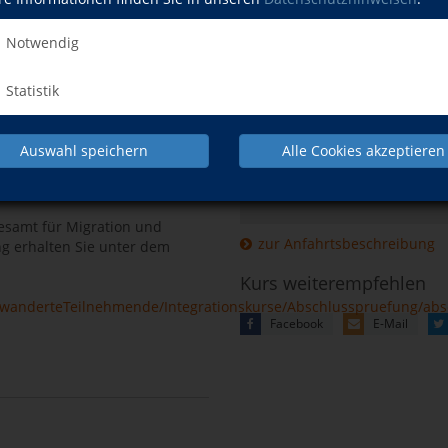
Hier klicken, 
Notwendig
lätze frei sind!
Mehr Informatio
Termin möglich, hierfür wird
können Sie unsere
.
Statistik
t-Termin und Nicht-
g!
Auswahl speichern
Alle Cookies akzeptieren
lschreiber! Ohne gültiges
nehmen!!! Ein Foto von Ihrem
esamt für Migration und
zur Anfahrtsbeschreibung
ng erhalten Sie unter dem
Kurs weiterempfehlen
wanderteTeilnehmende/Integrationskurse/Abschlusspruefung/abs
Facebook
E-Mail