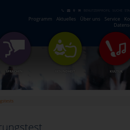
BENUTZERPROFIL
SUCHE
STA
Programm
Aktuelles
Über uns
Service
Ko
Datens
SPRACHEN
GESUNDHEIT
KULTUR
gstests
rungstest