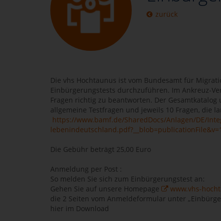
zurück
Die vhs Hochtaunus ist vom Bundesamt für Migratio
Einbürgerungstests durchzuführen. Im Ankreuz-Verf
Fragen richtig zu beantworten. Der Gesamtkatalog
allgemeine Testfragen und jeweils 10 Fragen, die l
https://www.bamf.de/SharedDocs/Anlagen/DE/Inte
lebenindeutschland.pdf?__blob=publicationFile&v=
Die Gebühr beträgt 25,00 Euro
Anmeldung per Post :
So melden Sie sich zum Einbürgerungstest an:
Gehen Sie auf unsere Homepage
www.vhs-hocht
die 2 Seiten vom Anmeldeformular unter „Einbürge
hier im Download