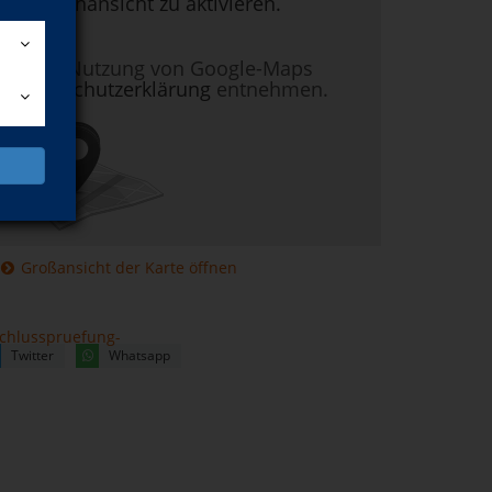
um Kartenansicht zu aktivieren.
nen zur Nutzung von Google-Maps
r
Datenschutzerklärung
entnehmen.
Großansicht der Karte öffnen
chlusspruefung-
Twitter
Whatsapp