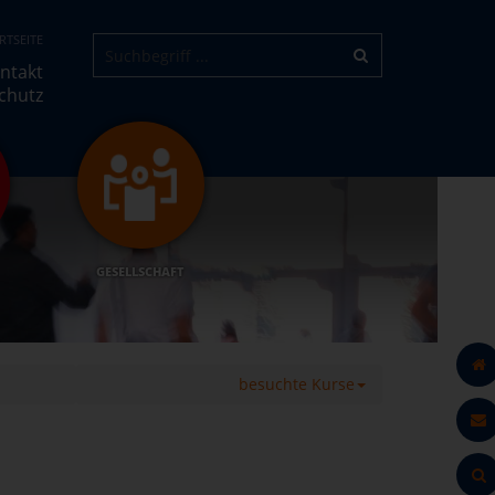
RTSEITE
ntakt
chutz
GESELLSCHAFT
besuchte Kurse