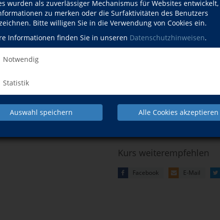
hael Ebert
es wurden als zuverlässiger Mechanismus für Websites entwickelt
Datum
Mittwoch, 2
Informationen zu merken oder die Surfaktivitäten des Benutzers
Dozent
zeichnen. Bitte willigen Sie in die Verwendung von Cookies ein.
Hinweis
Anmeldung 
 Dozentenprofil
re Informationen finden Sie in unseren
Datenschutzhinweisen
.
urse dieses Dozenten
Gebühr
9,00 EUR
Notwendig
Ort
online-Ve
Statistik
werden per
Auswahl speichern
Alle Cookies akzeptieren
Kursdetails drucken
Kurs weiterempfehlen
Facebook
E-Mail