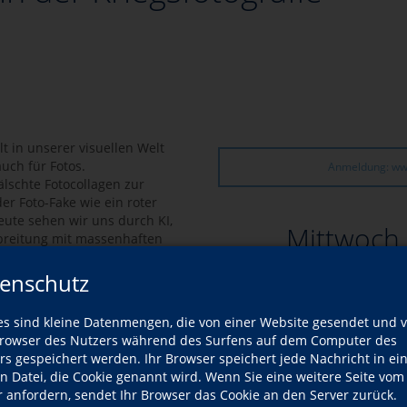
ilt in unserer visuellen Welt
auch für Fotos.
Anmeldung: ww
lschte Fotocollagen zur
er Foto-Fake wie ein roter
eute sehen wir uns durch KI,
Mittwoch
rbreitung mit massenhaften
 erst am Anfang steht.
l Ebert die Geschichte des
enschutz
es sind kleine Datenmengen, die von einer Website gesendet und 
owser des Nutzers während des Surfens auf dem Computer des
Kursnummer
262D05-36
rs gespeichert werden. Ihr Browser speichert jede Nachricht in ei
en Datei, die Cookie genannt wird. Wenn Sie eine weitere Seite vom
Dozent
Michael E
r anfordern, sendet Ihr Browser das Cookie an den Server zurück.