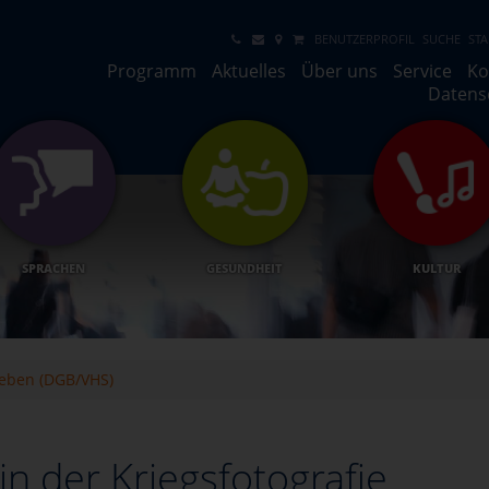
BENUTZERPROFIL
SUCHE
STA
Programm
Aktuelles
Über uns
Service
Ko
Datens
SPRACHEN
GESUNDHEIT
KULTUR
Leben (DGB/VHS)
in der Kriegsfotografie