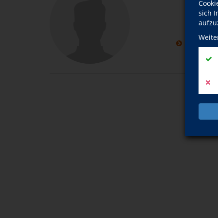
Mic
Cooki
sich 
aufzu
zum
Weite
weitere K