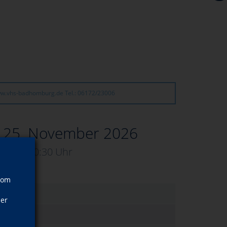
w.vhs-badhomburg.de Tel.: 06172/23006
, 25. November 2026
19:00–20:30 Uhr
vom
ner
bert