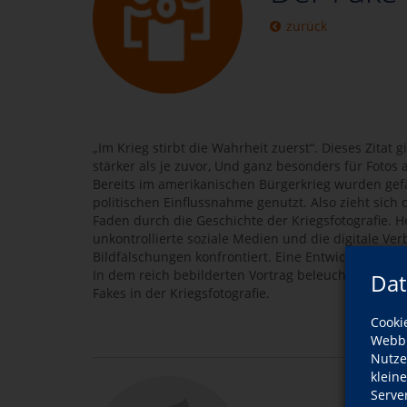
zurück
„Im Krieg stirbt die Wahrheit zuerst“. Dieses Zitat g
stärker als je zuvor, Und ganz besonders für Fotos 
Bereits im amerikanischen Bürgerkrieg wurden gefä
politischen Einflussnahme genutzt. Also zieht sich d
Faden durch die Geschichte der Kriegsfotografie. H
unkontrollierte soziale Medien und die digitale Ve
Bildfälschungen konfrontiert. Eine Entwicklung, die
In dem reich bebilderten Vortrag beleuchtet Michae
Dat
Fakes in der Kriegsfotografie.
Cooki
Webbr
Nutze
klein
Serve