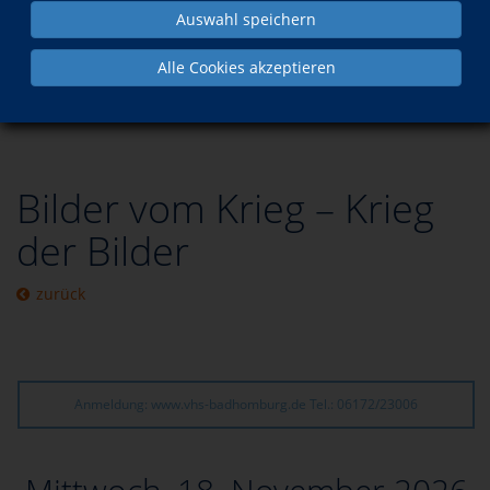
Auswahl speichern
Programm
Gesellschaft
Arbeit und Leben (DGB/VHS)
Alle Cookies akzeptieren
besuchte Kurse
Bilder vom Krieg – Krieg
der Bilder
zurück
Anmeldung: www.vhs-badhomburg.de Tel.: 06172/23006