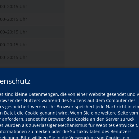
:00–20:15 Uhr
:00–20:15 Uhr
:00–20:15 Uhr
:00–20:15 Uhr
:00–20:15 Uhr
:00–20:15 Uhr
enschutz
:00–20:15 Uhr
es sind kleine Datenmengen, die von einer Website gesendet und 
:00–20:15 Uhr
owser des Nutzers während des Surfens auf dem Computer des
rs gespeichert werden. Ihr Browser speichert jede Nachricht in ei
:00–20:15 Uhr
en Datei, die Cookie genannt wird. Wenn Sie eine weitere Seite vom
r anfordern, sendet Ihr Browser das Cookie an den Server zurück.
:00–20:15 Uhr
es wurden als zuverlässiger Mechanismus für Websites entwickelt
Informationen zu merken oder die Surfaktivitäten des Benutzers
:00–20:15 Uhr
zeichnen. Bitte willigen Sie in die Verwendung von Cookies ein.