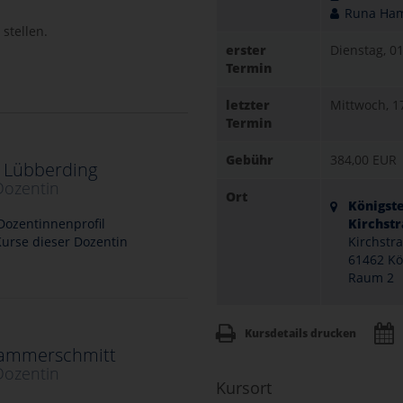
Runa Ha
stellen.
erster
Dienstag, 0
Termin
letzter
Mittwoch, 1
Termin
Gebühr
384,00 EUR
 Lübberding
Dozentin
Ort
Königste
ozentinnenprofil
Kirchst
urse dieser Dozentin
Kirchstr
61462 Kö
Raum 2
Kursdetails drucken
ammerschmitt
Dozentin
Kursort