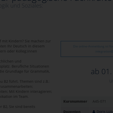
gik und Soziales:
uf mit Kindern? Sie machen zur
hten Ihr Deutsch in diesem
Die online-Anmeldung ist für
tern oder Kolleg:innen
integration
achlichen und
platz. Berufliche Situationen
ab 01
 die Grundlage für Grammatik,
u
u B2 führt. Themen sind z.B.:
n zusammenarbeiten;
ten; Mit Kindern interagieren;
kation im Team.
Kursnummer
A45-071
 B2, Sie sind bereits
Dozenten
Doris Lü