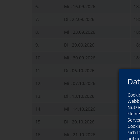
6.
Mi., 16.09.2026
18
7.
Di., 22.09.2026
18
8.
Mi., 23.09.2026
18
9.
Di., 29.09.2026
18
10.
Mi., 30.09.2026
18
11.
Di., 06.10.2026
18
Dat
12.
Mi., 07.10.2026
18
Cooki
13.
Di., 13.10.2026
18
Webbr
Nutze
14.
Mi., 14.10.2026
18
klein
Serve
15.
Di., 20.10.2026
18
Cooki
sich 
16.
Mi., 21.10.2026
18
aufzu