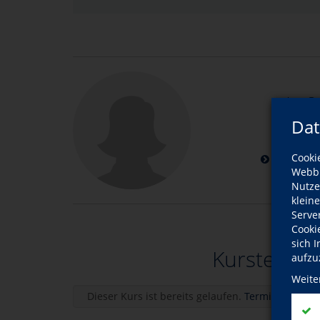
Ira S
Dat
zum D
Cooki
weitere K
Webbr
Nutze
klein
Serve
Cooki
sich 
Kurstermin
aufzu
Weite
Dieser Kurs ist bereits gelaufen.
Termine einble