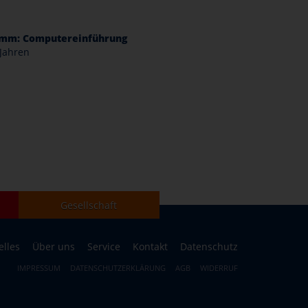
mm: Computereinführung
 Jahren
Gesellschaft
elles
Über uns
Service
Kontakt
Datenschutz
IMPRESSUM
DATENSCHUTZERKLÄRUNG
AGB
WIDERRUF