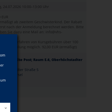
g, 24.07.2026
10:00–13:00 Uhr
0 EUR
rmäßigt ab zweitem Geschwisterkind. Der Rabatt
erst nach der Anmeldung berechnet werden. Bitte
iben Sie dazu eine Mail an: info@vhs-
aunus.de
astschriftverfahren von Kursgebühren über 100
st Ratenzahlung möglich.
92,00 EUR (ermäßigt)
vom
erursel; Alte Post; Raum E.6, Oberhöchstadter
raße 5
ner
erhöchstadter Straße 5
440 Oberursel
um E.6
, um
12 Jahre