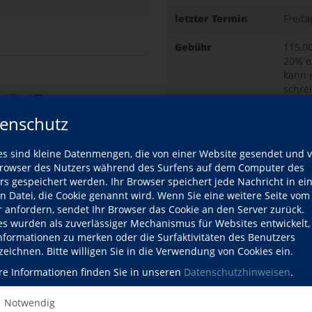
letzter Termin
Freita
Gebühr
115,0
20% e
kann 
schre
eyfert-Treyer
hocht
Dozentin
Bei L
enschutz
EUR i
ozentinnenprofil
es sind kleine Datenmengen, die von einer Website gesendet und 
urse dieser Dozentin
Ort
Ob
owser des Nutzers während des Surfens auf dem Computer des
St
rs gespeichert werden. Ihr Browser speichert jede Nachricht in ei
Ob
en Datei, die Cookie genannt wird. Wenn Sie eine weitere Seite vom
61
r anfordern, sendet Ihr Browser das Cookie an den Server zurück.
Ra
es wurden als zuverlässiger Mechanismus für Websites entwickelt
Informationen zu merken oder die Surfaktivitäten des Benutzers
e
zeichnen. Bitte willigen Sie in die Verwendung von Cookies ein.
Altersbeschränkung
8 bis 
re Informationen finden Sie in unseren
Datenschutzhinweisen
.
nden.
Kursdetails drucken
Notwendig