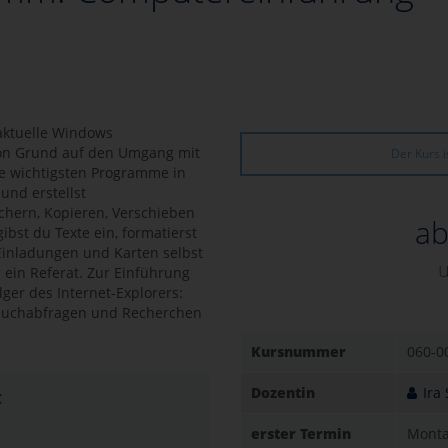
 aktuelle Windows
 von Grund auf den Umgang mit
Der Kurs i
e wichtigsten Programme in
nd erstellst
chern, Kopieren, Verschieben
ab
bst du Texte ein, formatierst
 Einladungen und Karten selbst
 ein Referat. Zur Einführung
ger des Internet-Explorers:
 Suchabfragen und Recherchen
Kursnummer
060-0
Dozentin
Ira
:
erster Termin
Monta