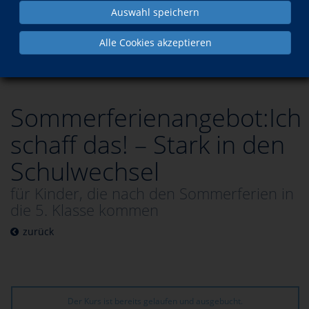
Auswahl speichern
Programm
Ferienangebote
Alle Cookies akzeptieren
besuchte Kurse
Sommerferienangebot:Ich
schaff das! – Stark in den
Schulwechsel
für Kinder, die nach den Sommerferien in
die 5. Klasse kommen
zurück
Der Kurs ist bereits gelaufen und ausgebucht.