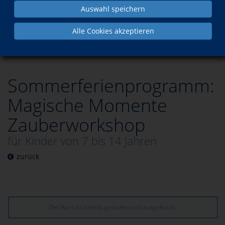
Auswahl speichern
Programm
Ferienangebote
Alle Cookies akzeptieren
besuchte Kurse
Sommerferienprogramm:
Magische Momente
Zauberworkshop
für Kinder von 7 bis 14 Jahren
zurück
Der Kurs ist bereits gelaufen und ausgebucht.