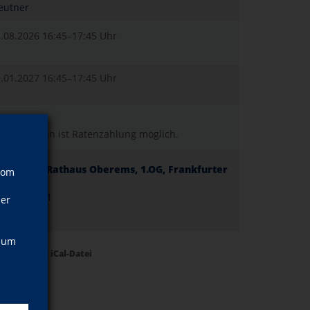
eutner
8.08.2026
16:45–17:45 Uhr
9.01.2027
16:45–17:45 Uhr
riftverfahren ist Ratenzahlung möglich.
en; Altes Rathaus Oberems, 1.OG, Frankfurter
vom
1
ter Straße 1
ner
ashütten
, um
Termine als iCal-Datei