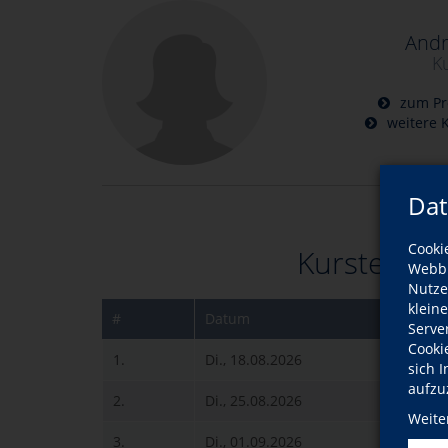
Andr
K
zum Pro
weitere K
Dat
Cooki
Kurstermin
Webbr
Nutze
klein
#
Datum
Uhr
Serve
Cooki
1.
Di., 18.08.2026
16
sich 
aufzu
2.
Di., 25.08.2026
16
Weite
3.
Di., 01.09.2026
16