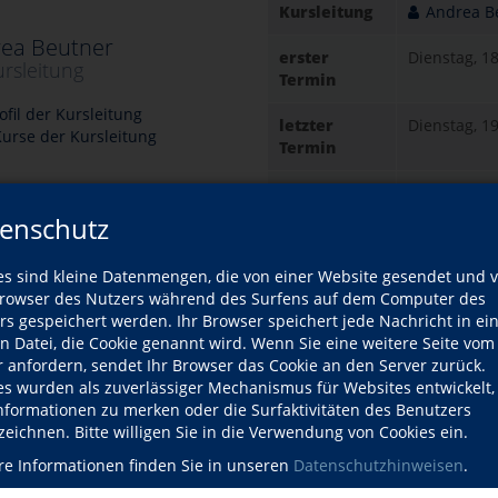
Kursleitung
Andrea B
ea Beutner
erster
Dienstag, 1
ursleitung
Termin
fil der Kursleitung
letzter
Dienstag, 1
urse der Kursleitung
Termin
Gebühr
159,00 EUR
Bei Lastsch
enschutz
Ort
Glashütt
es sind kleine Datenmengen, die von einer Website gesendet und 
e
Straße 
owser des Nutzers während des Surfens auf dem Computer des
Frankfur
rs gespeichert werden. Ihr Browser speichert jede Nachricht in ei
61479 Gl
en Datei, die Cookie genannt wird. Wenn Sie eine weitere Seite vom
zeit
r anfordern, sendet Ihr Browser das Cookie an den Server zurück.
es wurden als zuverlässiger Mechanismus für Websites entwickelt
:45–17:45 Uhr
Kursdetails drucken
Informationen zu merken oder die Surfaktivitäten des Benutzers
zeichnen. Bitte willigen Sie in die Verwendung von Cookies ein.
:45–17:45 Uhr
re Informationen finden Sie in unseren
Datenschutzhinweisen
.
Kursort
:45–17:45 Uhr