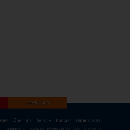
Gesellschaft
elles
Über uns
Service
Kontakt
Datenschutz
IMPRESSUM
DATENSCHUTZERKLÄRUNG
AGB
WIDERRUF