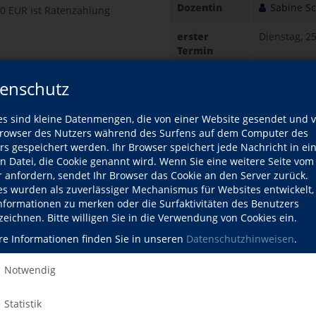
Dozentin
Sabine Sc
00 EUR ist Ratenzahlung
erster
Dienstag, 2
Termin
letzter
Dienstag, 2
enschutz
Termin
ne Schabicki
es sind kleine Datenmengen, die von einer Website gesendet und 
Gebühr
138,00 EUR
Dozentin
owser des Nutzers während des Surfens auf dem Computer des
100 EUR ist
rs gespeichert werden. Ihr Browser speichert jede Nachricht in ei
en Datei, die Cookie genannt wird. Wenn Sie eine weitere Seite vom
ozentinnenprofil
Ort
Oberurse
r anfordern, sendet Ihr Browser das Cookie an den Server zurück.
urse dieser Dozentin
Straße 
es wurden als zuverlässiger Mechanismus für Websites entwickelt
Oberhöch
Informationen zu merken oder die Surfaktivitäten des Benutzers
61440 Ob
zeichnen. Bitte willigen Sie in die Verwendung von Cookies ein.
Raum 1.
re Informationen finden Sie in unseren
Datenschutzhinweisen
.
e
Notwendig
Kursdetails drucken
Statistik
zeit
Kursort