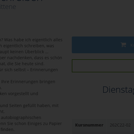
ittene
? Was habe ich eigentlich alles
K
h eigentlich schreiben, was
aupt keinen Überblick …
über nachdenken, dass es schön
t, die Sie heute sind.
für sich selbst – Erinnerungen
n Ihre Erinnerungen bringen
Diensta
.
en vorgestellt und
und Seiten gefüllt haben, mit
ht.
m autobiographischen
nn Sie schon Einiges zu Papier
Kursnummer
262C22-02
finden.