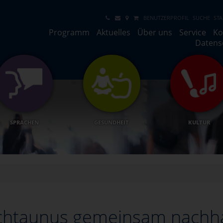
BENUTZERPROFIL
SUCHE
STA
Programm
Aktuelles
Über uns
Service
Ko
Datens
SPRACHEN
GESUNDHEIT
KULTUR
htaunus gemeinsam nachha