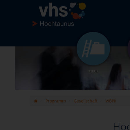
BERUF
Programm
Gesellschaft
WBPII
Hoc