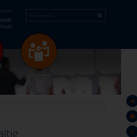
RTSEITE
ntakt
chutz
GESELLSCHAFT
ltig