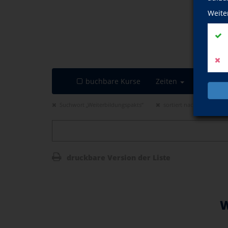
Weite
buchbare Kurse
Zeiten
Suchwort „Weiterbildungspakts“
sortiert nach „Startdatu
druckbare Version der Liste
W