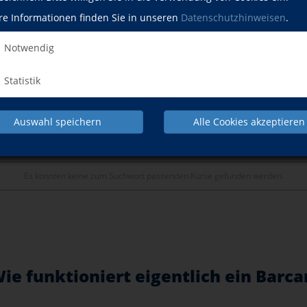
re Informationen finden Sie in unseren
Datenschutzhinweisen
.
Anmeldung
Notwendig
Kurse
Statistik
Auswahl speichern
Alle Cookies akzeptieren
m, aufsteigend“
Es konnten keine zum Suchwort passenden Kurse gefunden werden.
ie funktioniert eigentlich ein Barc