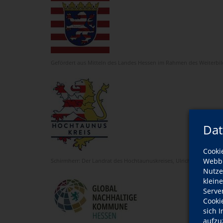
Gefördert aus Mitteln des Landes Hessen im Rahmen des Weiterbi
Dat
Cooki
Webbr
Schirmherr: Der Landrat des Hochtaunuskreises, Ulrich Krebs
Nutze
klein
Serve
Cooki
sich 
aufzu